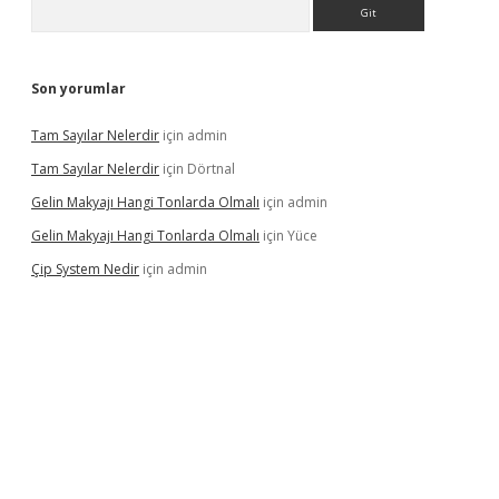
Arama
Son yorumlar
Tam Sayılar Nelerdir
için
admin
Tam Sayılar Nelerdir
için
Dörtnal
Gelin Makyajı Hangi Tonlarda Olmalı
için
admin
Gelin Makyajı Hangi Tonlarda Olmalı
için
Yüce
Çip System Nedir
için
admin
iris.org