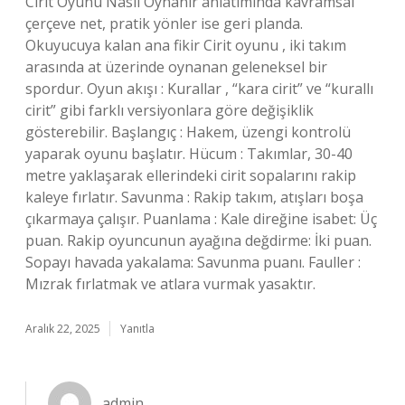
Cirit Oyunu Nasıl Oynanır anlatımında kavramsal
çerçeve net, pratik yönler ise geri planda.
Okuyucuya kalan ana fikir Cirit oyunu , iki takım
arasında at üzerinde oynanan geleneksel bir
spordur. Oyun akışı : Kurallar , “kara cirit” ve “kurallı
cirit” gibi farklı versiyonlara göre değişiklik
gösterebilir. Başlangıç : Hakem, üzengi kontrolü
yaparak oyunu başlatır. Hücum : Takımlar, 30-40
metre yaklaşarak ellerindeki cirit sopalarını rakip
kaleye fırlatır. Savunma : Rakip takım, atışları boşa
çıkarmaya çalışır. Puanlama : Kale direğine isabet: Üç
puan. Rakip oyuncunun ayağına değdirme: İki puan.
Sopayı havada yakalama: Savunma puanı. Fauller :
Mızrak fırlatmak ve atlara vurmak yasaktır.
Aralık 22, 2025
Yanıtla
admin