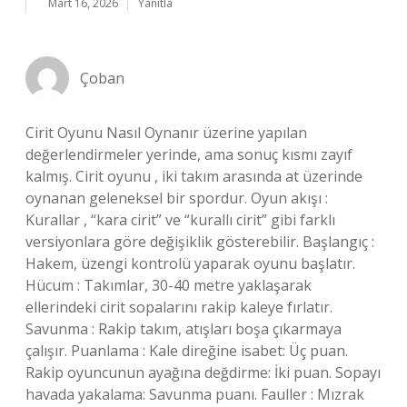
Mart 16, 2026
Yanıtla
Çoban
Cirit Oyunu Nasıl Oynanır üzerine yapılan
değerlendirmeler yerinde, ama sonuç kısmı zayıf
kalmış. Cirit oyunu , iki takım arasında at üzerinde
oynanan geleneksel bir spordur. Oyun akışı :
Kurallar , “kara cirit” ve “kurallı cirit” gibi farklı
versiyonlara göre değişiklik gösterebilir. Başlangıç :
Hakem, üzengi kontrolü yaparak oyunu başlatır.
Hücum : Takımlar, 30-40 metre yaklaşarak
ellerindeki cirit sopalarını rakip kaleye fırlatır.
Savunma : Rakip takım, atışları boşa çıkarmaya
çalışır. Puanlama : Kale direğine isabet: Üç puan.
Rakip oyuncunun ayağına değdirme: İki puan. Sopayı
havada yakalama: Savunma puanı. Fauller : Mızrak