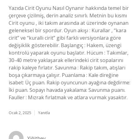
Yazıda Cirit Oyunu Nasıl Oynanır hakkında temel bir
çerçeve çizilmiş, derin analiz sınırlı. Metnin bu kısmı
Cirit oyunu , iki takım arasında at üzerinde oynanan
geleneksel bir spordur. Oyun akışı : Kurallar , “kara
cirit” ve “kurallı cirit” gibi farklı versiyonlara göre
değişiklik gösterebilir. Başlangıç : Hakem, üzengi
kontrolü yaparak oyunu başlatır. Hücum : Takımlar,
30-40 metre yaklaşarak ellerindeki cirit sopalarını
rakip kaleye fırlatır. Savunma : Rakip takım, atışları
boşa çıkarmaya çalışır. Puanlama : Kale direğine
isabet: Üç puan. Rakip oyuncunun ayağına değdirme:
İki puan. Sopayı havada yakalama: Savunma puanı.
Fauller : Mızrak fırlatmak ve atlara vurmak yasaktır.
Ocak 2, 2025
Yanıtla
Yiğitbey