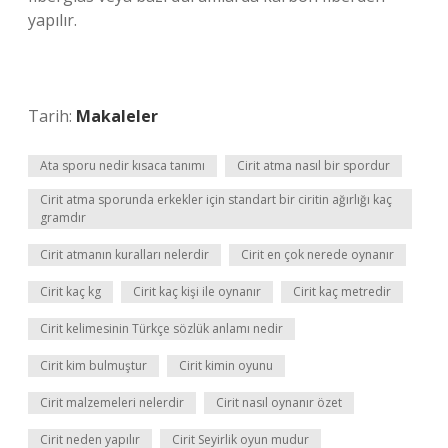
yapılır.
Tarih:
Makaleler
Ata sporu nedir kısaca tanımı
Cirit atma nasıl bir spordur
Cirit atma sporunda erkekler için standart bir ciritin ağırlığı kaç
gramdır
Cirit atmanın kuralları nelerdir
Cirit en çok nerede oynanır
Cirit kaç kg
Cirit kaç kişi ile oynanır
Cirit kaç metredir
Cirit kelimesinin Türkçe sözlük anlamı nedir
Cirit kim bulmuştur
Cirit kimin oyunu
Cirit malzemeleri nelerdir
Cirit nasıl oynanır özet
Cirit neden yapılır
Cirit Seyirlik oyun mudur