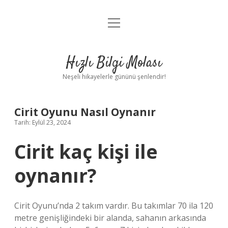
menüyü
Anasayfa
aç
Gizlilik Politikası
Hızlı Bilgi Molası
Yasal Uyarı
Neşeli hikayelerle gününü şenlendir!
Hakkımızda
Cirit Oyunu Nasıl Oynanır
Tarih: Eylül 23, 2024
Cirit kaç kişi ile
oynanır?
Cirit Oyunu’nda 2 takım vardır. Bu takımlar 70 ila 120
metre genişliğindeki bir alanda, sahanın arkasında