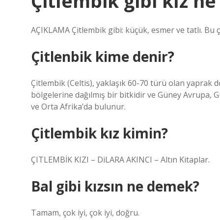
Çitlembik gibi kız n
AÇIKLAMA Çitlembik gibi: küçük, esmer ve tatlı. Bu ç
Çitlenbik kime denir?
Çitlembik (Celtis), yaklaşık 60-70 türü olan yaprak 
bölgelerine dağılmış bir bitkidir ve Güney Avrupa
ve Orta Afrika’da bulunur.
Çitlembik kız kimin?
ÇITLEMBİK KIZI – DiLARA AKINCI – Altın Kitaplar.
Bal gibi kızsın ne demek?
Tamam, çok iyi, çok iyi, doğru.