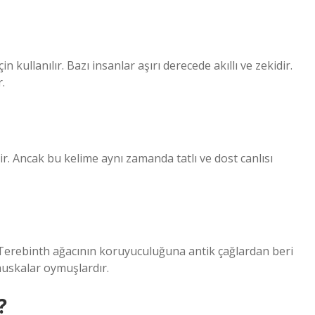
n kullanılır. Bazı insanlar aşırı derecede akıllı ve zekidir.
r.
lir. Ancak bu kelime aynı zamanda tatlı ve dost canlısı
r. Terebinth ağacının koruyuculuğuna antik çağlardan beri
muskalar oymuşlardır.
?