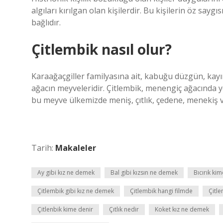
algıları kırılgan olan kişilerdir. Bu kişilerin öz say
bağlıdır.
Çitlembik nasıl olur?
Karaağaçgiller familyasına ait, kabuğu düzgün, kayı
ağacın meyveleridir. Çitlembik, menengiç ağacında ye
bu meyve ülkemizde meniş, çıtlık, çedene, menekiş ve
Tarih:
Makaleler
Ay gibi kız ne demek
Bal gibi kızsın ne demek
Bıcırık ki
Çitlembik gibi kız ne demek
Çitlembik hangi filmde
Çitle
Çitlenbik kime denir
Çıtlık nedir
Koket kız ne demek