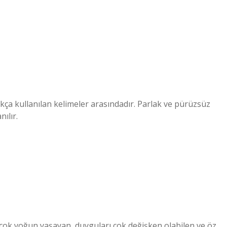
ıkça kullanılan kelimeler arasındadır. Parlak ve pürüzsüz
nılır.
ı çok yoğun yaşayan, duyguları çok değişken olabilen ve öz