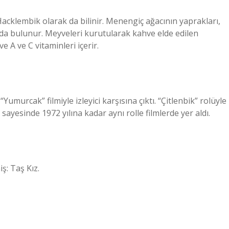
Hacklembik olarak da bilinir. Menengiç ağacının yaprakları,
ıda bulunur. Meyveleri kurutularak kahve elde edilen
 A ve C vitaminleri içerir.
umurcak” filmiyle izleyici karşısına çıktı. “Çitlenbik” rolüyle
yesinde 1972 yılına kadar aynı rolle filmlerde yer aldı.
ş: Taş Kız.