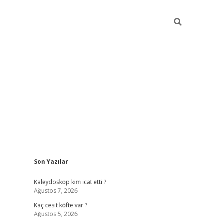
Sidebar
Son Yazılar
https://hiltonbet-giris.com/
betexper indir
e
Kaleydoskop kim icat etti ?
Ağustos 7, 2026
Kaç cesit köfte var ?
Ağustos 5, 2026