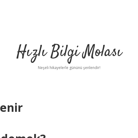
Hızlı Bilgi Molası
Neşeli hikayelerle gününü şenlendir!
enir