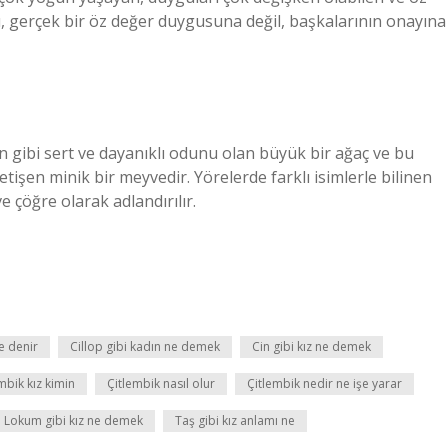
gısı, gerçek bir öz değer duygusuna değil, başkalarının onayına
n gibi sert ve dayanıklı odunu olan büyük bir ağaç ve bu
tişen minik bir meyvedir. Yörelerde farklı isimlerle bilinen
 çöğre olarak adlandırılır.
me denir
Cillop gibi kadın ne demek
Cin gibi kız ne demek
mbik kız kimin
Çitlembik nasıl olur
Çitlembik nedir ne işe yarar
Lokum gibi kız ne demek
Taş gibi kız anlamı ne