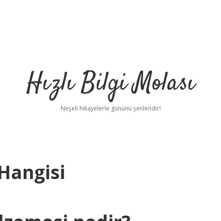
Hızlı Bilgi Molası
Neşeli hikayelerle gününü şenlendir!
 Hangisi