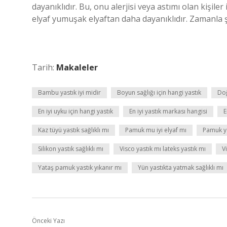
dayanıklıdır. Bu, onu alerjisi veya astımı olan kişi
elyaf yumuşak elyaftan daha dayanıklıdır. Zamanla şe
Tarih:
Makaleler
Bambu yastık iyi midir
Boyun sağlığı için hangi yastık
Doğ
En iyi uyku için hangi yastık
En iyi yastık markası hangisi
E
Kaz tüyü yastık sağlıklı mı
Pamuk mu iyi elyaf mı
Pamuk ya
Silikon yastık sağlıklı mı
Visco yastık mı lateks yastık mı
V
Yataş pamuk yastık yıkanır mı
Yün yastıkta yatmak sağlıklı mı
Önceki Yazı