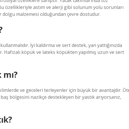
robiyal özelliklere sahiptir. Yatak takımlarında toz
Bu özellikleriyle astım ve alerji gibi solunum yolu sorunları
 bir dolgu malzemesi olduğundan çevre dostudur.
?
kullanmalıdır. İyi kaldırma ve sert destek, yan yattığınızda
 Hafızalı köpük ve lateks köpükten yapılmış uzun ve sert
k mı?
iklimlerde ve geceleri terleyenler için büyük bir avantajdır. Öt
aş bölgesini nazikçe destekleyen bir yastık arıyorsanız,
tık?