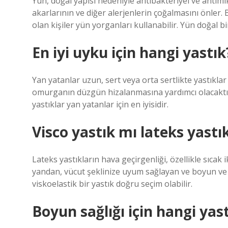
Yün, doğal yapısı nedeniyle antibakteriyel ve antimik
akarlarının ve diğer alerjenlerin çoğalmasını önler. 
olan kişiler yün yorganları kullanabilir. Yün doğal
En iyi uyku için hangi yastık
Yan yatanlar uzun, sert veya orta sertlikte yastıklar 
omurganın düzgün hizalanmasına yardımcı olacaktır.
yastıklar yan yatanlar için en iyisidir.
Visco yastık mı lateks yastı
Lateks yastıkların hava geçirgenliği, özellikle sıcak 
yandan, vücut şeklinize uyum sağlayan ve boyun ve b
viskoelastik bir yastık doğru seçim olabilir.
Boyun sağlığı için hangi yas