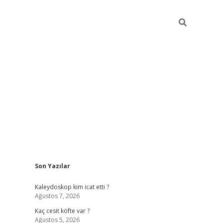
Sidebar
Son Yazılar
https://hiltonbet-giris.com/
betexper indir
elex
Kaleydoskop kim icat etti ?
Ağustos 7, 2026
Kaç cesit köfte var ?
Ağustos 5, 2026