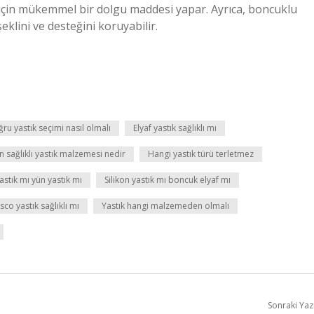
ler için mükemmel bir dolgu maddesi yapar. Ayrıca, boncuklu
klini ve desteğini koruyabilir.
ru yastık seçimi nasıl olmalı
Elyaf yastık sağlıklı mı
n sağlıklı yastık malzemesi nedir
Hangi yastık türü terletmez
stık mı yün yastık mı
Silikon yastık mı boncuk elyaf mı
isco yastık sağlıklı mı
Yastık hangi malzemeden olmalı
Sonraki Yaz