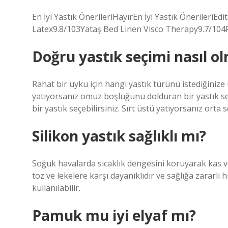
En İyi Yastık ÖnerileriHayırEn İyi Yastık Öneriler
Latex9.8/103Yataş Bed Linen Visco Therapy9.7/104
Doğru yastık seçimi nasıl ol
Rahat bir uyku için hangi yastık türünü istediğiniz
yatıyorsanız omuz boşluğunu dolduran bir yastık seç
bir yastık seçebilirsiniz. Sırt üstü yatıyorsanız orta s
Silikon yastık sağlıklı mı?
Soğuk havalarda sıcaklık dengesini koruyarak kas ve
toz ve lekelere karşı dayanıklıdır ve sağlığa zararlı
kullanılabilir.
Pamuk mu iyi elyaf mı?