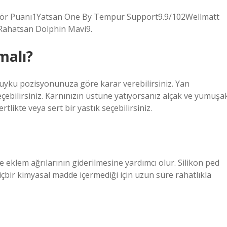
iEditör Puanı1Yatsan One By Tempur Support9.9/102Wellmatt
Rahatsan Dolphin Mavi9.
malı?
e uyku pozisyonunuza göre karar verebilirsiniz. Yan
ebilirsiniz. Karnınızın üstüne yatıyorsanız alçak ve yumuşa
ertlikte veya sert bir yastık seçebilirsiniz.
 eklem ağrılarının giderilmesine yardımcı olur. Silikon ped
 hiçbir kimyasal madde içermediği için uzun süre rahatlıkla