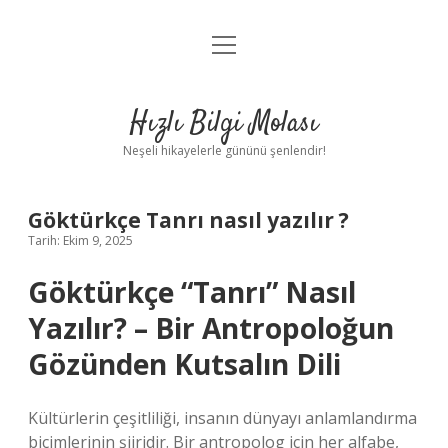
menüyü
Anasayfa
aç
Gizlilik Politikası
Hızlı Bilgi Molası
Yasal Uyarı
Neşeli hikayelerle gününü şenlendir!
Hakkımızda
Göktürkçe Tanrı nasıl yazılır ?
Tarih: Ekim 9, 2025
Göktürkçe “Tanrı” Nasıl
Yazılır? – Bir Antropoloğun
Gözünden Kutsalın Dili
Kültürlerin çeşitliliği, insanın dünyayı anlamlandırma
biçimlerinin şiiridir. Bir antropolog için her alfabe,