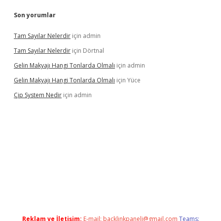
Son yorumlar
Tam Sayılar Nelerdir
için
admin
Tam Sayılar Nelerdir
için
Dörtnal
Gelin Makyajı Hangi Tonlarda Olmalı
için
admin
Gelin Makyajı Hangi Tonlarda Olmalı
için
Yüce
Çip System Nedir
için
admin
lexbetgiris.org
Reklam ve İletişim:
E-mail:
backlinkpaneli@gmail.com
Teams: