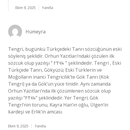
Ekim 9, 2025
Yanıtla
Hümeyra
Tengri, bugünkü Türkçedeki Tanrı sözcüğünün eski
söyleniş şeklidir. Orhun Yazıtları’ndaki çözülen ilk
sözcük olup yazılışı ” 𐱅𐰭𐰼𐰃 ” şeklindedir. Tengri , Eski
Türkçede Tanrı, Gökyüzü; Eski Türklerin ve
Moğolların inancı Tengricilik’te Gök Tanrı (Kök
Tengri) ya da Gök’ün yüce tinidir. Aynı zamanda
Orhun Yazıtları’nda ilk çözümlenen sözcük olup
yazılışı “𐱅𐰭𐰼𐰃” şeklindedir. Yer Tengri; Gök
Tengri’nin torunu, Kayra Han’ın oğlu, Ülgen’in
kardeşi ve Erlik’in amcası.
Ekim 9, 2025
Yanıtla