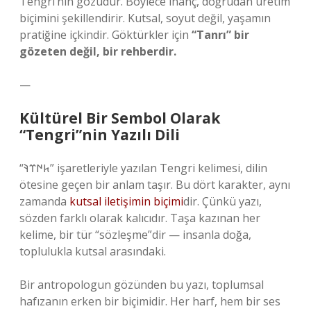
Tengri’nin gözüdür. Böylece inanç, doğrudan üretim
biçimini şekillendirir. Kutsal, soyut değil, yaşamın
pratiğine içkindir. Göktürkler için
“Tanrı” bir
gözeten değil, bir rehberdir.
—
Kültürel Bir Sembol Olarak
“Tengri”nin Yazılı Dili
“𐱅𐰇𐰼𐰚” işaretleriyle yazılan Tengri kelimesi, dilin
ötesine geçen bir anlam taşır. Bu dört karakter, aynı
zamanda
kutsal iletişimin biçimi
dir. Çünkü yazı,
sözden farklı olarak kalıcıdır. Taşa kazınan her
kelime, bir tür “sözleşme”dir — insanla doğa,
toplulukla kutsal arasındaki.
Bir antropologun gözünden bu yazı, toplumsal
hafızanın erken bir biçimidir. Her harf, hem bir ses