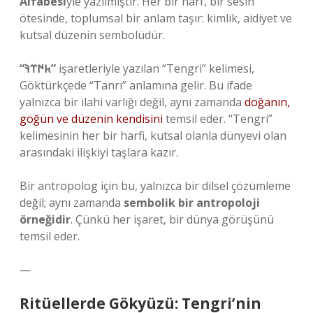
Alfabesi
yle yazılmıştır. Her bir harf, bir sesin
ötesinde, toplumsal bir anlam taşır: kimlik, aidiyet ve
kutsal düzenin sembolüdür.
“𐱅𐰇𐰼𐰚”
işaretleriyle yazılan “Tengri” kelimesi,
Göktürkçede “Tanrı” anlamına gelir. Bu ifade
yalnızca bir ilahi varlığı değil, aynı zamanda
doğanın,
göğün ve düzenin kendisini
temsil eder. “Tengri”
kelimesinin her bir harfi, kutsal olanla dünyevi olan
arasındaki ilişkiyi taşlara kazır.
Bir antropolog için bu, yalnızca bir dilsel çözümleme
değil; aynı zamanda
sembolik bir antropoloji
örneğidir
. Çünkü her işaret, bir dünya görüşünü
temsil eder.
—
Ritüellerde Gökyüzü: Tengri’nin