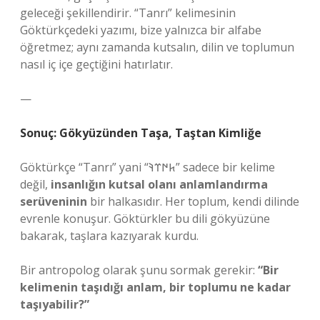
geleceği şekillendirir. “Tanrı” kelimesinin
Göktürkçedeki yazımı, bize yalnızca bir alfabe
öğretmez; aynı zamanda kutsalın, dilin ve toplumun
nasıl iç içe geçtiğini hatırlatır.
—
Sonuç: Gökyüzünden Taşa, Taştan Kimliğe
Göktürkçe “Tanrı” yani “𐱅𐰇𐰼𐰚” sadece bir kelime
değil,
insanlığın kutsal olanı anlamlandırma
serüveninin
bir halkasıdır. Her toplum, kendi dilinde
evrenle konuşur. Göktürkler bu dili gökyüzüne
bakarak, taşlara kazıyarak kurdu.
Bir antropolog olarak şunu sormak gerekir:
“Bir
kelimenin taşıdığı anlam, bir toplumu ne kadar
taşıyabilir?”