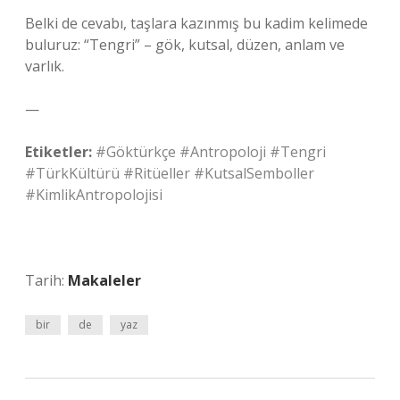
Belki de cevabı, taşlara kazınmış bu kadim kelimede
buluruz: “Tengri” – gök, kutsal, düzen, anlam ve
varlık.
—
Etiketler:
#Göktürkçe
#Antropoloji
#Tengri
#TürkKültürü
#Ritüeller
#KutsalSemboller
#KimlikAntropolojisi
Tarih:
Makaleler
bir
de
yaz