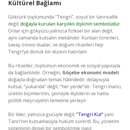
Kültürel Bağlamı
Göktürk toplumunda “Tengri”, soyut bir tanrısallık
değil;
doğayla kurulan karşılıklı ilişkinin sembolüdür
.
Onlar için gökyüzü yalnızca fiziksel bir alan değil,
aynı zamanda kutsalın mekânıdır. Kurban törenleri,
savaş öncesi dualar, ve doğum ritüelleri hep
Tengri’ye dönük bir düzeni hatırlatır.
Bu ritüeller, toplumun ekonomik ve sosyal yapısıyla
da bağlantılıdır. Örneğin,
Göçebe ekonomi modeli
doğayla doğrudan temas hâlindedir; dolayısıyla
kutsal, “yukarıda” değil, “her yerde”dir. Tengri inancı,
üretim biçimlerinin, çevreyle ilişkilerin ve hatta
politik meşruiyetin temeline yerleşir.
Bir lider, yalnızca gücüyle değil,
“Tengri Kut”
yani
Tanrı’nın kutsamasıyla hüküm sürerdi. Bu, yönetim
sisteminin dinsel bir sembolizmle nasıl