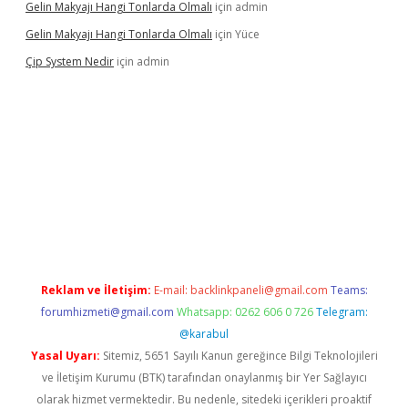
Gelin Makyajı Hangi Tonlarda Olmalı
için
admin
Gelin Makyajı Hangi Tonlarda Olmalı
için
Yüce
Çip System Nedir
için
admin
ir
elexbetgiris.org
Reklam ve İletişim:
E-mail:
backlinkpaneli@gmail.com
Teams:
forumhizmeti@gmail.com
Whatsapp: 0262 606 0 726
Telegram:
@karabul
Yasal Uyarı:
Sitemiz, 5651 Sayılı Kanun gereğince Bilgi Teknolojileri
ve İletişim Kurumu (BTK) tarafından onaylanmış bir Yer Sağlayıcı
olarak hizmet vermektedir. Bu nedenle, sitedeki içerikleri proaktif