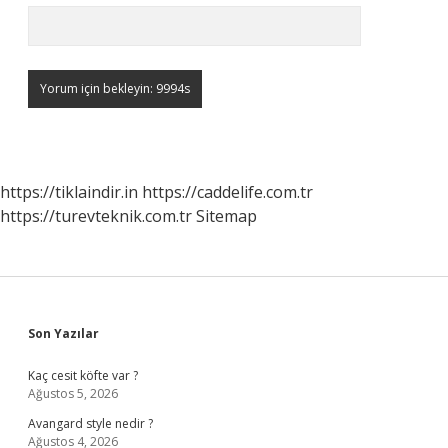
https://tiklaindir.in
https://caddelife.com.tr
https://turevteknik.com.tr
Sitemap
Sidebar
Son Yazılar
Kaç cesit köfte var ?
Ağustos 5, 2026
Avangard style nedir ?
Ağustos 4, 2026