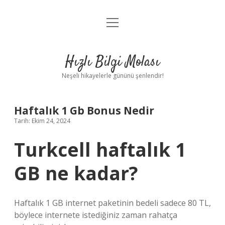
menüyü
Anasayfa
aç
Gizlilik Politikası
Hızlı Bilgi Molası
Yasal Uyarı
Neşeli hikayelerle gününü şenlendir!
Hakkımızda
Haftalık 1 Gb Bonus Nedir
Tarih: Ekim 24, 2024
Turkcell haftalık 1
GB ne kadar?
Haftalık 1 GB internet paketinin bedeli sadece 80 TL,
böylece internete istediğiniz zaman rahatça