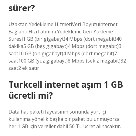
sürer?
Uzaktan Yedekleme Hizmeti​Veri Boyutu​İnternet
Bağlantı Hızı​Tahmini Yedekleme Geri Yükleme
Süresi​1 GB (bir gigabayt)​4 Mbps (dört megabit)​40
dakika​5 GB (beş gigabayt)​4 Mbps (dört megabit)​3
saat​10 GB (on gigabayt)​4 Mbps (dört megabit)​7
saat​100 GB (yüz gigabayt)​8 Mbps (sekiz megabit)​32
saat​2 ek satır
Turkcell internet aşım 1 GB
ücretli mi?
Data hat paketi faydasının sonunda yurt içi
kullanıma yönelik başka bir paket bulunmuyorsa
her 1 GB için vergiler dahil 50 TL ücret alınacaktır.