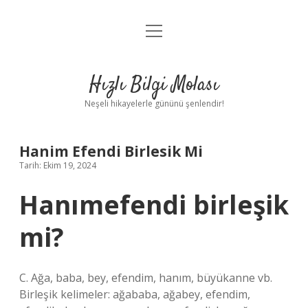
menüyü
Anasayfa
aç
Gizlilik Politikası
Hızlı Bilgi Molası
Yasal Uyarı
Neşeli hikayelerle gününü şenlendir!
Hakkımızda
Hanim Efendi Birlesik Mi
Tarih: Ekim 19, 2024
Hanımefendi birleşik
mi?
C. Ağa, baba, bey, efendim, hanım, büyükanne vb.
Birleşik kelimeler: ağababa, ağabey, efendim,