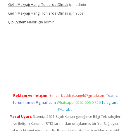
Gelin Makyajı Hangi Tonlarda Olmalı
için
admin
Gelin Makyajı Hangi Tonlarda Olmalı
için
Yüce
Çip System Nedir
için
admin
r
elexbetgiris.org
Reklam ve İletişim:
E-mail:
backlinkpaneli@gmail.com
Teams:
forumhizmeti@gmail.com
Whatsapp: 0262 606 0 726
Telegram:
@karabul
Yasal Uyarı:
Sitemiz, 5651 Sayılı Kanun gereğince Bilgi Teknolojileri
ve İletişim Kurumu (BTK) tarafından onaylanmış bir Yer Sağlayıcı
olarak hizmet vermektedir. Bu nedenle, sitedeki içerikleri proaktif