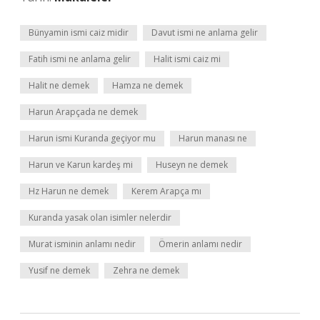
Bünyamin ismi caiz midir
Davut ismi ne anlama gelir
Fatih ismi ne anlama gelir
Halit ismi caiz mi
Halit ne demek
Hamza ne demek
Harun Arapçada ne demek
Harun ismi Kuranda geçiyor mu
Harun manası ne
Harun ve Karun kardeş mi
Huseyn ne demek
Hz Harun ne demek
Kerem Arapça mı
Kuranda yasak olan isimler nelerdir
Murat isminin anlamı nedir
Ömerin anlamı nedir
Yusif ne demek
Zehra ne demek