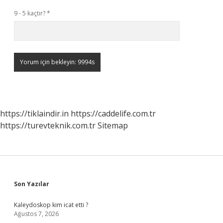
9 - 5 kaçtır?
*
https://tiklaindir.in
https://caddelife.com.tr
https://turevteknik.com.tr
Sitemap
Sidebar
Son Yazılar
Kaleydoskop kim icat etti ?
Ağustos 7, 2026