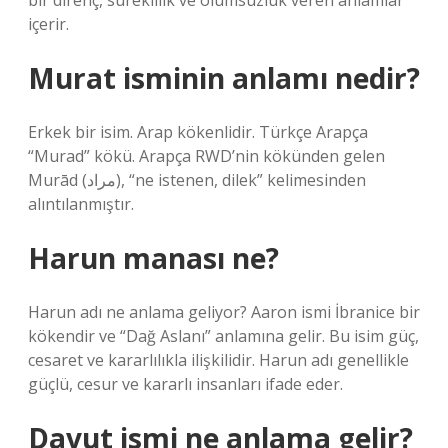
bir direnç, süreklilik ve ölümsüzlük veren anlamlar
içerir.
Murat isminin anlamı nedir?
Erkek bir isim. Arap kökenlidir. Türkçe Arapça
“Murad” kökü. Arapça RWD’nin kökünden gelen
Murād (مراد), “ne istenen, dilek” kelimesinden
alıntılanmıştır.
Harun manası ne?
Harun adı ne anlama geliyor? Aaron ismi İbranice bir
kökendir ve “Dağ Aslanı” anlamına gelir. Bu isim güç,
cesaret ve kararlılıkla ilişkilidir. Harun adı genellikle
güçlü, cesur ve kararlı insanları ifade eder.
Davut ismi ne anlama gelir?