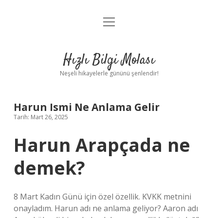
menüyü
Anasayfa
aç
Gizlilik Politikası
Hızlı Bilgi Molası
Yasal Uyarı
Neşeli hikayelerle gününü şenlendir!
Hakkımızda
Harun Ismi Ne Anlama Gelir
Tarih: Mart 26, 2025
Harun Arapçada ne
demek?
8 Mart Kadın Günü için özel özellik. KVKK metnini
onayladım. Harun adı ne anlama geliyor? Aaron adı