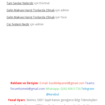
Tam Sayılar Nelerdir
için
Dörtnal
Gelin Makyajı Hangi Tonlarda Olmalı
için
admin
Gelin Makyajı Hangi Tonlarda Olmalı
için
Yüce
Çip System Nedir
için
admin
ir
elexbetgiris.org
Reklam ve İletişim:
E-mail:
backlinkpaneli@gmail.com
Teams:
forumhizmeti@gmail.com
Whatsapp: 0262 606 0 726
Telegram:
@karabul
Yasal Uyarı:
Sitemiz, 5651 Sayılı Kanun gereğince Bilgi Teknolojileri