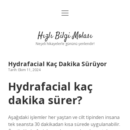
menüyü
Anasayfa
aç
Gizlilik Politikası
Hızlı Bilgi Molası
Yasal Uyarı
Neşeli hikayelerle gününü şenlendir!
Hakkımızda
Hydrafacial Kaç Dakika Sürüyor
Tarih: Ekim 11, 2024
Hydrafacial kaç
dakika sürer?
Aşağıdaki işlemler her yaştan ve cilt tipinden insana
tek seansta 30 dakikadan kısa sürede uygulanabilir.