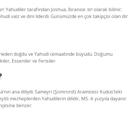
hudi vaiz ve dini liderdi. Günümüzde en çok takipçisi olan di
r anneden doğdu ve Yahudi cemaatinde büyüdü. Doğumu
ler, Esseniler ve Ferisiler.
?
İsa’nın ana diliydi. Sameyri (Şomronit) Aramicesi: Kudüs’teki
şitli mezheplerden Yahudilerin dilidir, MS. 4. yüzyıla dayanır
ehçesine benzer.