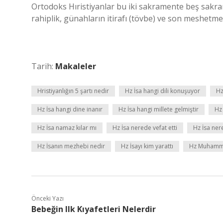
Ortodoks Hıristiyanlar bu iki sakramente beş sakramen
rahiplik, günahların itirafı (tövbe) ve son meshetme (
Tarih:
Makaleler
Hristiyanlığın 5 şartı nedir
Hz İsa hangi dili konuşuyor
Hz
Hz İsa hangi dine inanır
Hz İsa hangi millete gelmiştir
Hz
Hz İsa namaz kılar mı
Hz İsa nerede vefat etti
Hz İsa ner
Hz İsanın mezhebi nedir
Hz İsayı kim yarattı
Hz Muhammed
Önceki Yazı
Bebeğin Ilk Kıyafetleri Nelerdir