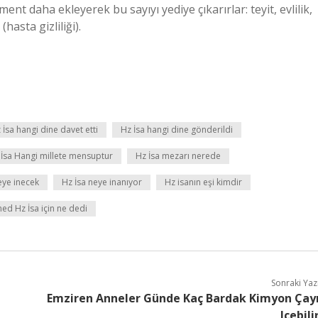
t daha ekleyerek bu sayıyı yediye çıkarırlar: teyit, evlilik,
hasta gizliliği).
 İsa hangi dine davet etti
Hz İsa hangi dine gönderildi
 İsa Hangi millete mensuptur
Hz İsa mezarı nerede
eye inecek
Hz İsa neye inanıyor
Hz isanın eşi kimdir
 Hz İsa için ne dedi
Sonraki Yaz
Emziren Anneler Günde Kaç Bardak Kimyon Çay
Içebili