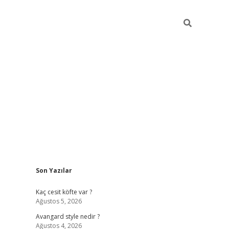
Sidebar
Son Yazılar
https://hiltonbet-giris.com/
betexper indir
ele
Kaç cesit köfte var ?
Ağustos 5, 2026
Avangard style nedir ?
Ağustos 4, 2026