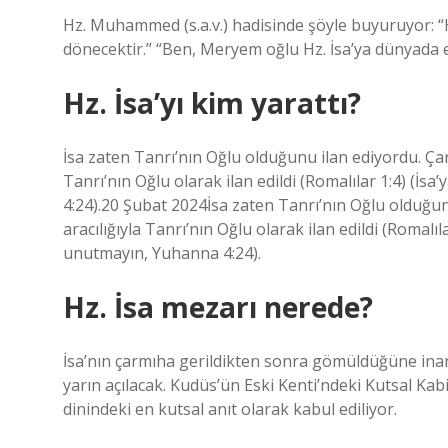
Hz. Muhammed (s.a.v.) hadisinde şöyle buyuruyor: “H
dönecektir.” “Ben, Meryem oğlu Hz. İsa’ya dünyada en
Hz. İsa’yı kim yarattı?
İsa zaten Tanrı’nın Oğlu olduğunu ilan ediyordu. Ça
Tanrı’nın Oğlu olarak ilan edildi (Romalılar 1:4) 
4:24).20 Şubat 2024İsa zaten Tanrı’nın Oğlu olduğu
aracılığıyla Tanrı’nın Oğlu olarak ilan edildi (Roma
unutmayın, Yuhanna 4:24).
Hz. İsa mezarı nerede?
İsa’nın çarmıha gerildikten sonra gömüldüğüne inan
yarın açılacak. Kudüs’ün Eski Kenti’ndeki Kutsal Kabir
dinindeki en kutsal anıt olarak kabul ediliyor.