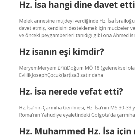
Hz. İsa hangi dine davet etti
Melek annesine müjdeyi verdiğinde Hz. İsa İsrailoğu
davet etmiş, kendisini desteklemek için mucizeler 
ve önceki peygamberleri tanıdığı gibi ona Ahmed ism
Hz isanın eşi kimdir?
MeryemMeryem מריםDoğum MÖ 18 (geleneksel olarak MÖ 18 Eylül) Nasıra, Celile, YahudiyeÖlüm MS 30 / 33
EvlilikJosephÇocuk(lar)İsa3 satır daha
Hz. İsa nerede vefat etti?
Hz. İsa’nın Çarmıha Gerilmesi, Hz. İsa’nın MS 30-33 
Roma’nın Yahudiye eyaletindeki Golgota’da çarmıha 
Hz. Muhammed Hz. İsa için 