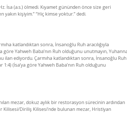
z. İsa (a.s.) ölmedi. Kıyamet gününden önce size geri
 yakın kişiyim.” “Hiç kimse yoktur.” dedi.
rmıha katlandıktan sonra, İnsanoğlu Ruh aracılığıyla
(İsa’ya göre Yahweh Baba’nın Ruh olduğunu unutmayın, Yuhann
nu ilan ediyordu. Çarmıha katlandıktan sonra, İnsanoğlu Ruh
lılar 1:4) (İsa’ya göre Yahweh Baba’nın Ruh olduğunu
ılan mezar, dokuz aylık bir restorasyon sürecinin ardından
 Kilisesi/Diriliş Kilisesi’nde bulunan mezar, Hristiyan