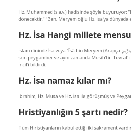
Hz. Muhammed (s.a.v.) hadisinde şöyle buyuruyor: “H
dönecektir.” “Ben, Meryem oğlu Hz. İsa’ya dünyada en
Hz. İsa Hangi millete mens
İslam dininde İsa veya ʿÎsâ bin Meryem (Arapça: عِيسَى ٱبْنُ مَرْيَمَ, çev. Meryem oğlu İsa) İsrailoğullarına gönderilen
son peygamber ve aynı zamanda Mesih’tir. Tevrat’ı o
İncil’i bildirdi.
Hz. İsa namaz kılar mı?
İbrahim, Hz. Musa ve Hz. İsa ile görüşmüş ve Peygam
Hristiyanlığın 5 şartı nedir?
Tüm Hıristiyanların kabul ettiği iki sakrament vardır