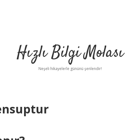
Hızlı Bilgi Molası
Neşeli hikayelerle gününü şenlendir!
ensuptur