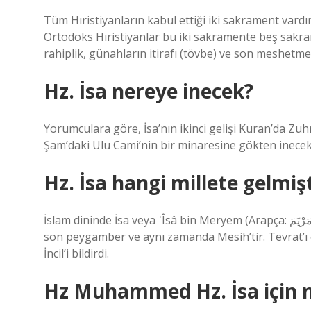
Tüm Hıristiyanların kabul ettiği iki sakrament vardır
Ortodoks Hıristiyanlar bu iki sakramente beş sakramen
rahiplik, günahların itirafı (tövbe) ve son meshetme (
Hz. İsa nereye inecek?
Yorumculara göre, İsa’nın ikinci gelişi Kuran’da Zuhr
Şam’daki Ulu Cami’nin bir minaresine gökten inecekt
Hz. İsa hangi millete gelmiş
İslam dininde İsa veya ʿÎsâ bin Meryem (Arapça: عِيسَى ٱبْنُ مَرْيَمَ, çev. Meryem oğlu İsa) İsrailoğullarına gönderilen
son peygamber ve aynı zamanda Mesih’tir. Tevrat’ı o
İncil’i bildirdi.
Hz Muhammed Hz. İsa için n