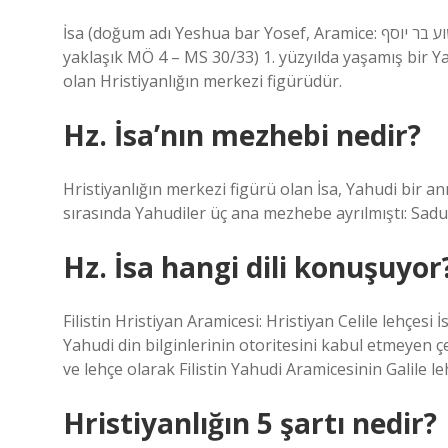
İsa (doğum adı Yeshua bar Yosef, Aramice: ישוע בר יוסף; Yahudiler tarafından Joshua, İbranice: ישו olarak bilinir;
yaklaşık MÖ 4 – MS 30/33) 1. yüzyılda yaşamış bir Ya
olan Hristiyanlığın merkezi figürüdür.
Hz. İsa’nın mezhebi nedir?
Hristiyanlığın merkezi figürü olan İsa, Yahudi bi
sırasında Yahudiler üç ana mezhebe ayrılmıştı: Saduki
Hz. İsa hangi dili konuşuyor
Filistin Hristiyan Aramicesi: Hristiyan Celile lehçesi 
Yahudi din bilginlerinin otoritesini kabul etmeyen çe
ve lehçe olarak Filistin Yahudi Aramicesinin Galile l
Hristiyanlığın 5 şartı nedir?