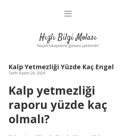
menüyü
Anasayfa
aç
Gizlilik Politikası
Hızlı Bilgi Molası
Yasal Uyarı
Neşeli hikayelerle gününü şenlendir!
Hakkımızda
Kalp Yetmezliği Yüzde Kaç Engel
Tarih: Kasım 26, 2024
Kalp yetmezliği
raporu yüzde kaç
olmalı?