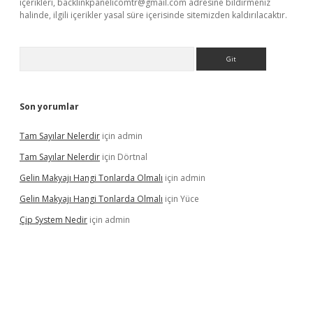
içerikleri,
backlinkpanelicomtr@gmail.com
adresine bildirmeniz
halinde, ilgili içerikler yasal süre içerisinde sitemizden kaldırılacaktır.
Arama
Son yorumlar
Tam Sayılar Nelerdir
için
admin
Tam Sayılar Nelerdir
için
Dörtnal
Gelin Makyajı Hangi Tonlarda Olmalı
için
admin
Gelin Makyajı Hangi Tonlarda Olmalı
için
Yüce
Çip System Nedir
için
admin