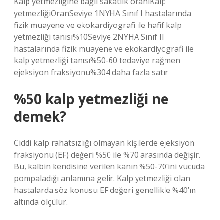
Kalp yetmezliğine bağlı sakatlık oranıKalp
yetmezliğiOranSeviye 1NYHA Sınıf I hastalarında
fizik muayene ve ekokardiyografi ile hafif kalp
yetmezliği tanısı%10Seviye 2NYHA Sınıf II
hastalarında fizik muayene ve ekokardiyografi ile
kalp yetmezliği tanısı%50-60 tedaviye rağmen
ejeksiyon fraksiyonu%304 daha fazla satır
%50 kalp yetmezliği ne
demek?
Ciddi kalp rahatsızlığı olmayan kişilerde ejeksiyon
fraksiyonu (EF) değeri %50 ile %70 arasında değişir.
Bu, kalbin kendisine verilen kanın %50-70’ini vücuda
pompaladığı anlamına gelir. Kalp yetmezliği olan
hastalarda söz konusu EF değeri genellikle %40’ın
altında ölçülür.