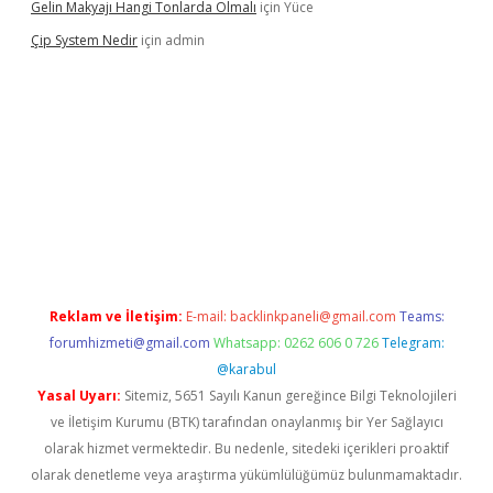
Gelin Makyajı Hangi Tonlarda Olmalı
için
Yüce
Çip System Nedir
için
admin
r indir
elexbetgiris.org
Reklam ve İletişim:
E-mail:
backlinkpaneli@gmail.com
Teams:
forumhizmeti@gmail.com
Whatsapp: 0262 606 0 726
Telegram:
@karabul
Yasal Uyarı:
Sitemiz, 5651 Sayılı Kanun gereğince Bilgi Teknolojileri
ve İletişim Kurumu (BTK) tarafından onaylanmış bir Yer Sağlayıcı
olarak hizmet vermektedir. Bu nedenle, sitedeki içerikleri proaktif
olarak denetleme veya araştırma yükümlülüğümüz bulunmamaktadır.