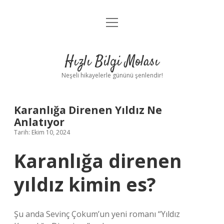
menüyü
Anasayfa
aç
Gizlilik Politikası
Hızlı Bilgi Molası
Yasal Uyarı
Neşeli hikayelerle gününü şenlendir!
Hakkımızda
Karanlığa Direnen Yıldız Ne
Anlatıyor
Tarih: Ekim 10, 2024
Karanlığa direnen
yıldız kimin es?
Şu anda Sevinç Çokum’un yeni romanı “Yıldız