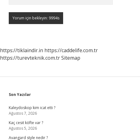
https://tiklaindir.in
https://caddelife.com.tr
https://turevteknik.com.tr
Sitemap
Sidebar
Son Yazılar
Kaleydoskop kim icat etti ?
Ağustos 7, 2026
Kaç cesit köfte var ?
Ağustos 5, 2026
Avangard style nedir ?