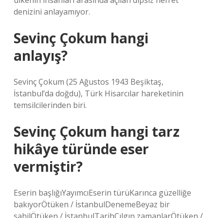
ülkenin insanları arasında açılan dipsiz nefret
denizini anlayamıyor.
Sevinç Çokum hangi
anlayış?
Sevinç Çokum (25 Ağustos 1943 Beşiktaş,
İstanbul’da doğdu), Türk Hisarcılar hareketinin
temsilcilerinden biri.
Sevinç Çokum hangi tarz
hikâye türünde eser
vermiştir?
Eserin başlığıYayımcıEserin türüKarınca güzelliğe
bakıyorÖtüken / İstanbulDenemeBeyaz bir
sahilÖtüken / İstanbulTarihÇılgın zamanlarÖtüken /