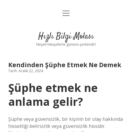
menüyü
Anasayfa
aç
Gizlilik Politikası
Hızlı Bilgi Molası
Yasal Uyarı
Neşeli hikayelerle gününü şenlendir!
Hakkımızda
Kendinden Şüphe Etmek Ne Demek
Tarih: Aralık 22, 2024
Şüphe etmek ne
anlama gelir?
Şüphe veya güvensizlik, bir kişinin bir olay hakkında
hissettiği belirsizlik veya güvensizlik hissidir.