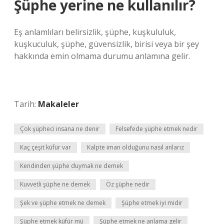
Şüphe yerine ne kullanılır?
Eş anlamlıları belirsizlik, şüphe, kuşkululuk,
kuşkuculuk, şüphe, güvensizlik, birisi veya bir şey
hakkında emin olmama durumu anlamına gelir.
Tarih:
Makaleler
Çok şüpheci insana ne denir
Felsefede şüphe etmek nedir
Kaç çeşit küfür var
Kalpte iman olduğunu nasıl anlarız
Kendinden şüphe duymak ne demek
Kuvvetli şüphe ne demek
Öz şüphe nedir
Şek ve şüphe etmek ne demek
Şüphe etmek iyi midir
Şüphe etmek küfür mü
Şüphe etmek ne anlama gelir