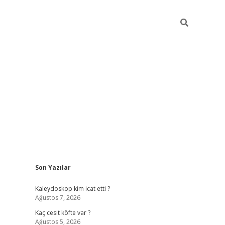
Sidebar
Son Yazılar
https://hiltonbet-giris.com/
betexper indir
ele
Kaleydoskop kim icat etti ?
Ağustos 7, 2026
Kaç cesit köfte var ?
Ağustos 5, 2026