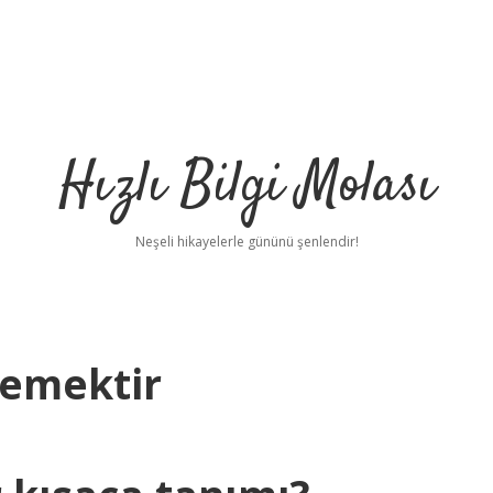
Hızlı Bilgi Molası
Neşeli hikayelerle gününü şenlendir!
Demektir