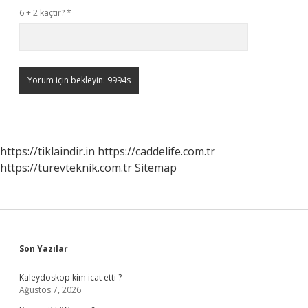
6 + 2 kaçtır?
*
https://tiklaindir.in
https://caddelife.com.tr
https://turevteknik.com.tr
Sitemap
Sidebar
Son Yazılar
Kaleydoskop kim icat etti ?
Ağustos 7, 2026