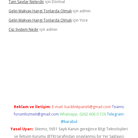
Tam Sayılar Nelerdir
için
Dörtnal
Gelin Makyajı Hangi Tonlarda Olmalı
için
admin
Gelin Makyajı Hangi Tonlarda Olmalı
için
Yüce
Çip System Nedir
için
admin
ndir
elexbetgiris.org
Reklam ve İletişim:
E-mail:
backlinkpaneli@gmail.com
Teams:
forumhizmeti@gmail.com
Whatsapp: 0262 606 0 726
Telegram:
@karabul
Yasal Uyarı:
Sitemiz, 5651 Sayılı Kanun gereğince Bilgi Teknolojileri
ve İletişim Kurumu (BTK) tarafından onaylanmış bir Yer Sağlayıcı