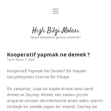
menüyü
Anasayfa
aç
Gizlilik Politikası
Hızlı Bilgi Molası
Yasal Uyarı
Neşeli hikayelerle gününü şenlendir!
Hakkımızda
Kooperatif yapmak ne demek ?
Tarih: Kasım 7, 2025
Kooperatif Yapmak Ne Demek? Bir Hayalin
Gerçekleşmesi Üzerine Bir Hikaye
Bir zamanlar, uzak bir köyde iki eski dost vardı:
Ahmet ve Zeynep. Ahmet, her zaman çözüm
arayarak soruları derinlemesine analiz eden, işlerini
stratejik bir şekilde yapan bir insandı. Zeynep ise