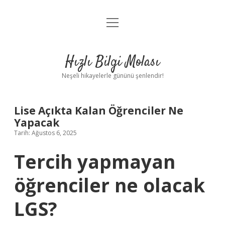
menüyü
Anasayfa
aç
Gizlilik Politikası
Hızlı Bilgi Molası
Yasal Uyarı
Neşeli hikayelerle gününü şenlendir!
Hakkımızda
Lise Açıkta Kalan Öğrenciler Ne
Yapacak
Tarih: Ağustos 6, 2025
Tercih yapmayan
öğrenciler ne olacak
LGS?