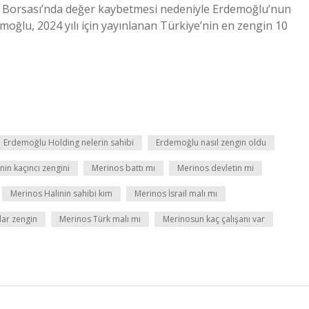
er Borsası’nda değer kaybetmesi nedeniyle Erdemoğlu’nun
emoğlu, 2024 yılı için yayınlanan Türkiye’nin en zengin 10
Erdemoğlu Holding nelerin sahibi
Erdemoğlu nasıl zengin oldu
in kaçıncı zengini
Merinos battı mı
Merinos devletin mi
Merinos Halinin sahibi kim
Merinos İsrail malı mı
ar zengin
Merinos Türk malı mı
Merinosun kaç çalışanı var