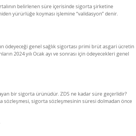
lının belirlenen süre içerisinde sigorta şirketine
niden yürürlüğe koyması işlemine “validasyon” denir.
rın ödeyeceği genel sağlık sigortası primi brüt asgari ücretin
ların 2024 yılı Ocak ayı ve sonrası için ödeyecekleri genel
yan bir sigorta ürünüdür. ZDS ne kadar süre geçerlidir?
rta sözleşmesi, sigorta sözleşmesinin süresi dolmadan önce
?