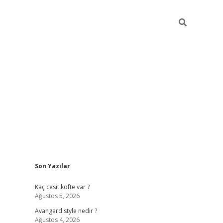
Sidebar
Son Yazılar
https://hiltonbet-giris.com/
betexper indir
ele
Kaç cesit köfte var ?
Ağustos 5, 2026
Avangard style nedir ?
Ağustos 4, 2026