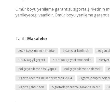
Ömür boyu yenileme garantisi, sigorta şirketinin m
yenileyeceği vaadidir. Ömür boyu yenileme garantisi 
Tarih:
Makaleler
2024 DASK ücreti ne kadar
3 Şahıslar kimlerdir
30 günlü
DASK kaç yıl geçerli
Kredi poliçe yenileme nedir
Meriyet
Poliçe yenileme nasıl yapılır
Poliçe yenileme ne demek
P
Sigorta acentesi ne kadar kazanır 2024
Sigorta poliçesi öde
Sigorta şahsı nedir
Sigortada yenileme garantisi nedir
S