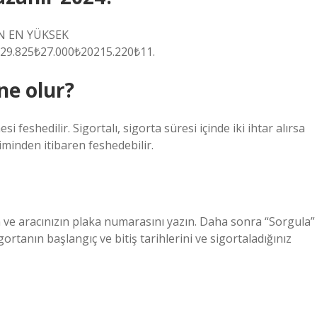
EN EN YÜKSEK
9.825₺27.000₺20215.220₺11.
ne olur?
eshedilir. Sigortalı, sigorta süresi içinde iki ihtar alırsa
iminden itibaren feshedebilir.
 ve aracınızın plaka numarasını yazın. Daha sonra “Sorgula”
ortanın başlangıç ​​ve bitiş tarihlerini ve sigortaladığınız