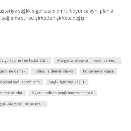
üşteriye sağlık sigortasını ömrü boyunca aynı planla
sağlama süreci şirketten şirkete değişir.
k sigorta primi ne kadar 2024
Aksigorta poliçe prim ödemesi nedir
 tarihi ne demek
Poliçe ne demek oluyor
Poliçe nedir kısaca
oliçemi nasıl görebilirim
Sağlık sigortası kaç TL
nmezse ne olur
Sigorta poliçesi yenilenmezse ne olur
igortada yenileme no nedir