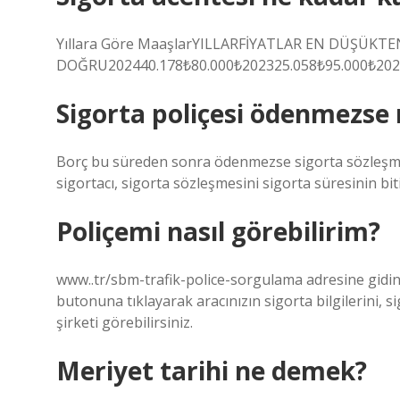
Yıllara Göre MaaşlarYILLARFİYATLAR EN DÜŞÜKT
DOĞRU202440.178₺80.000₺202325.058₺95.000₺2022
Sigorta poliçesi ödenmezse 
Borç bu süreden sonra ödenmezse sigorta sözleşmesi f
sigortacı, sigorta sözleşmesini sigorta süresinin bit
Poliçemi nasıl görebilirim?
www..tr/sbm-trafik-police-sorgulama adresine gidin
butonuna tıklayarak aracınızın sigorta bilgilerini, sig
şirketi görebilirsiniz.
Meriyet tarihi ne demek?