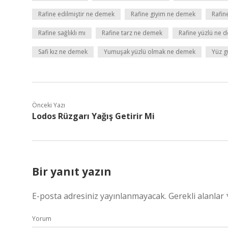
Rafine edilmiştir ne demek
Rafine giyim ne demek
Rafin
Rafine sağlıklı mı
Rafine tarz ne demek
Rafine yüzlü ne 
Safi kız ne demek
Yumuşak yüzlü olmak ne demek
Yüz g
Önceki Yazı
Lodos Rüzgarı Yağış Getirir Mi
Bir yanıt yazın
E-posta adresiniz yayınlanmayacak.
Gerekli alanlar
Yorum