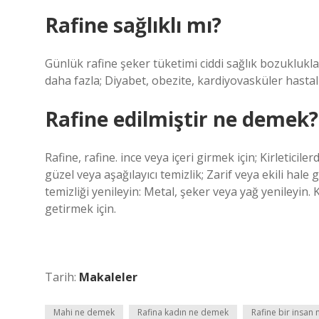
Rafine sağlıklı mı?
Günlük rafine şeker tüketimi ciddi sağlık bozuklukl
daha fazla; Diyabet, obezite, kardiyovasküler hastal
Rafine edilmiştir ne demek?
Rafine, rafine. ince veya içeri girmek için; Kirleticil
güzel veya aşağılayıcı temizlik; Zarif veya ekili hale g
temizliği yenileyin: Metal, şeker veya yağ yenileyin. K
getirmek için.
Tarih:
Makaleler
Mahi ne demek
Rafina kadın ne demek
Rafine bir insan