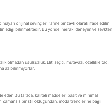
lmayan orijinal sevinçler, rafine bir zevk olarak ifade edilir.
 dinlediği bilinmektedir. Bu yönde, merak, deneyim ve zevkte
lık olmadan usulsüzlük. Elit, seçici, mütevazı, özellikle tadı.
a az bilinmiyorlar.
de eder. Bu tarzda, kaliteli maddeler, basit ve minimal
lır. Zamansız bir stil olduğundan, moda trendlerine bağlı