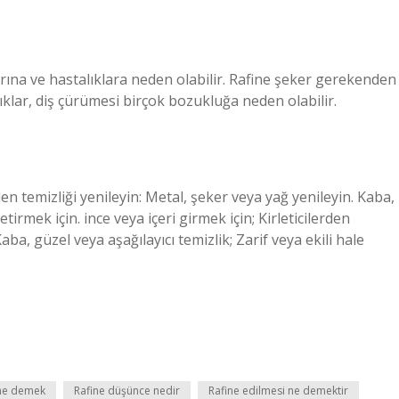
arına ve hastalıklara neden olabilir. Rafine şeker gerekenden
ıklar, diş çürümesi birçok bozukluğa neden olabilir.
erden temizliği yenileyin: Metal, şeker veya yağ yenileyin. Kaba,
etirmek için. ince veya içeri girmek için; Kirleticilerden
aba, güzel veya aşağılayıcı temizlik; Zarif veya ekili hale
 ne demek
Rafine düşünce nedir
Rafine edilmesi ne demektir