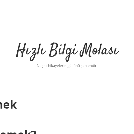
Hızlı Bilgi Molası
Neşeli hikayelerle gününü şenlendir!
mek