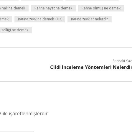
e hali ne demek
Rafine hayat ne demek
Rafine olmuş ne demek
demek
Rafine zevk ne demek TDK
Rafine zevkler nelerdir
üzelliği ne demek
Sonraki Yaz
Cildi Inceleme Yöntemleri Nelerdi
*
ile işaretlenmişlerdir