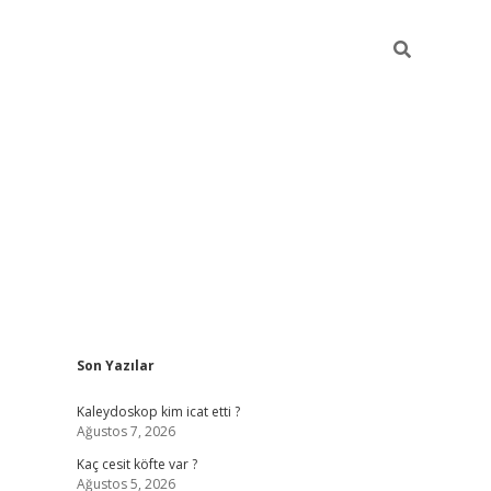
Sidebar
Son Yazılar
https://hiltonbet-giris.com/
betexper indir
elex
Kaleydoskop kim icat etti ?
Ağustos 7, 2026
Kaç cesit köfte var ?
Ağustos 5, 2026