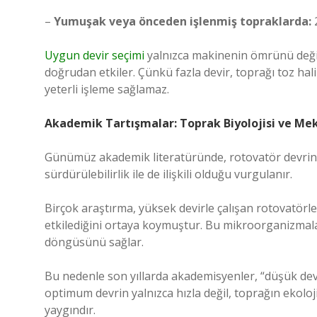
–
Yumuşak veya önceden işlenmiş topraklarda:
2
Uygun devir seçimi
yalnızca makinenin ömrünü değil,
doğrudan etkiler. Çünkü fazla devir, toprağı toz hal
yeterli işleme sağlamaz.
Akademik Tartışmalar: Toprak Biyolojisi ve Me
Günümüz akademik literatüründe, rotovatör devrinin 
sürdürülebilirlik ile de ilişkili olduğu vurgulanır.
Birçok araştırma, yüksek devirle çalışan rotovatör
etkilediğini ortaya koymuştur. Bu mikroorganizmala
döngüsünü sağlar.
Bu nedenle son yıllarda akademisyenler, “düşük devi
optimum devrin yalnızca hızla değil, toprağın ekoloj
yaygındır.