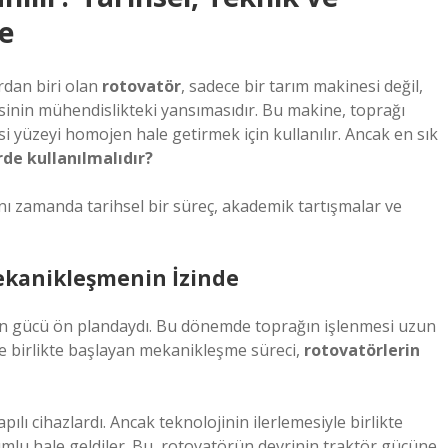
e
rdan biri olan
rotovatör
, sadece bir tarım makinesi değil,
sinin mühendislikteki yansımasıdır. Bu makine, toprağı
 yüzeyi homojen hale getirmek için kullanılır. Ancak en sık
de kullanılmalıdır?
ynı zamanda tarihsel bir süreç, akademik tartışmalar ve
Mekanikleşmenin İzinde
van gücü ön plandaydı. Bu dönemde toprağın işlenmesi uzun
rle birlikte başlayan mekanikleşme süreci,
rotovatörlerin
pılı cihazlardı. Ancak teknolojinin ilerlemesiyle birlikte
mlu hale geldiler. Bu, rotovatörün devrinin traktör gücüne