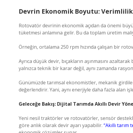
Devrin Ekonomik Boyutu: Verimlilik v
Rotovatör devrinin ekonomik açıdan da önemi büyükt
tüketmesi anlamına gelir. Bu da toplam üretim maliy
Örneğin, ortalama 250 rpm hızında çalışan bir rotov
Ayrıca düşük devir, bıçakların aşınmasını azaltarak 
yalnızca teknik bir karar değil, aynı zamanda rasyonel
Günümüzde tarımsal ekonomistler, mekanik girdiler
değerlendirir. Yani, aynı enerjiyle daha fazla alan i
Geleceğe Bakış: Dijital Tarımda Akıllı Devir Yön
Yeni nesil traktörler ve rotovatörler, sensör destekl
göre anlık olarak devir ayarı yapabilir.
“Akıllı tarım 
ekonomik çözümler sunar.