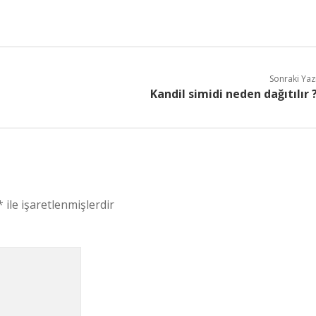
Sonraki Yaz
Kandil simidi neden dağıtılır 
*
ile işaretlenmişlerdir