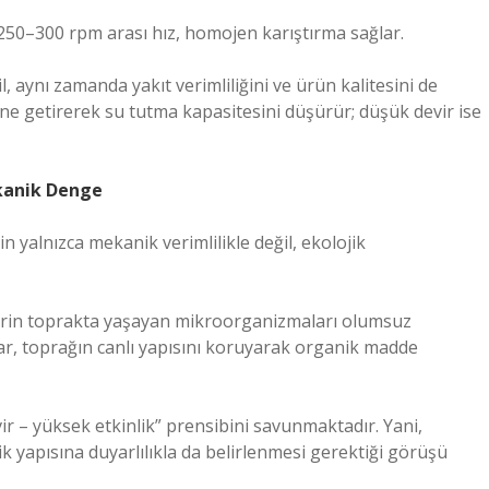
50–300 rpm arası hız, homojen karıştırma sağlar.
 aynı zamanda yakıt verimliliğini ve ürün kalitesini de
ine getirerek su tutma kapasitesini düşürür; düşük devir ise
kanik Denge
yalnızca mekanik verimlilikle değil, ekolojik
lerin toprakta yaşayan mikroorganizmaları olumsuz
r, toprağın canlı yapısını koruyarak organik madde
r – yüksek etkinlik” prensibini savunmaktadır. Yani,
ik yapısına duyarlılıkla da belirlenmesi gerektiği görüşü