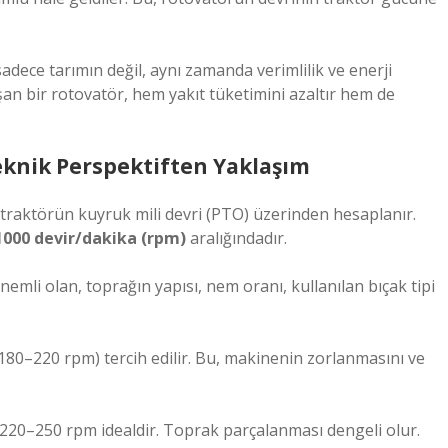
dece tarımın değil, aynı zamanda verimlilik ve enerji
şan bir rotovatör, hem yakıt tüketimini azaltır hem de
Teknik Perspektiften Yaklaşım
 traktörün kuyruk mili devri (PTO) üzerinden hesaplanır.
 1000 devir/dakika (rpm)
aralığındadır.
önemli olan, toprağın yapısı, nem oranı, kullanılan bıçak tipi
180–220 rpm) tercih edilir. Bu, makinenin zorlanmasını ve
20–250 rpm idealdir. Toprak parçalanması dengeli olur.