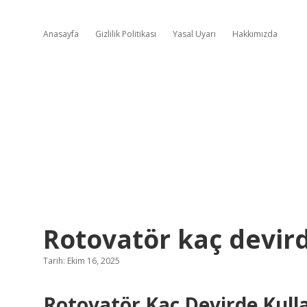
Anasayfa
Gizlilik Politikası
Yasal Uyarı
Hakkımızda
Rotovatör kaç devird
Tarih: Ekim 16, 2025
Rotovatör Kaç Devirde Kullan