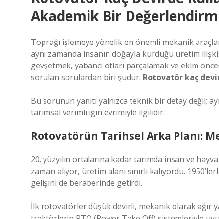
Akademik Bir Değerlendirm
Toprağı işlemeye yönelik en önemli mekanik araçla
aynı zamanda insanın doğayla kurduğu üretim ilişki
gevşetmek, yabancı otları parçalamak ve ekim öncesi
sorulan sorulardan biri şudur:
Rotovatör kaç devir
Bu sorunun yanıtı yalnızca teknik bir detay değil; a
tarımsal verimliliğin evrimiyle ilgilidir.
Rotovatörün Tarihsel Arka Planı: 
20. yüzyılın ortalarına kadar tarımda insan ve hay
zaman alıyor, üretim alanı sınırlı kalıyordu. 1950’le
gelişini de beraberinde getirdi.
İlk rotovatörler düşük devirli, mekanik olarak ağır ya
traktörlerin PTO (Power Take Off) sistemleriyle uyu