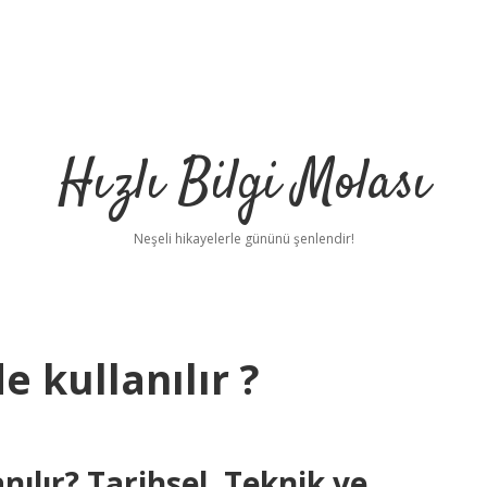
Hızlı Bilgi Molası
Neşeli hikayelerle gününü şenlendir!
e kullanılır ?
ılır? Tarihsel, Teknik ve