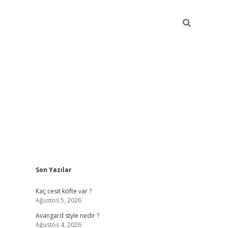
Sidebar
Son Yazılar
https://hiltonbet-giris.com/
betexper indir
Kaç cesit köfte var ?
Ağustos 5, 2026
Avangard style nedir ?
Ağustos 4, 2026