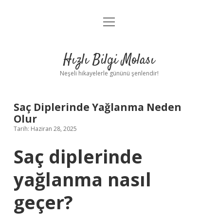
menüyü
Anasayfa
aç
Gizlilik Politikası
Hızlı Bilgi Molası
Yasal Uyarı
Neşeli hikayelerle gününü şenlendir!
Hakkımızda
Saç Diplerinde Yağlanma Neden
Olur
Tarih: Haziran 28, 2025
Saç diplerinde
yağlanma nasıl
geçer?