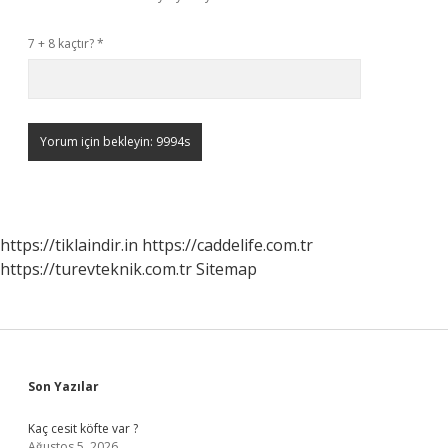
7 + 8 kaçtır?
*
https://tiklaindir.in
https://caddelife.com.tr
https://turevteknik.com.tr
Sitemap
Sidebar
Son Yazılar
Kaç cesit köfte var ?
Ağustos 5, 2026