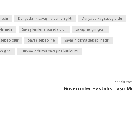
nedir
Dünyada ilk savaş ne zaman çıktı
Dünyada kaç savaş oldu
li midir
Savaş kimler arasında olur
Savaş ne için çıkar
 sebep olur
Savaş sebebi ne
Savaşın çıkma sebebi nedir
n girdi
Türkiye 2 dünya savaşına katildi mi
Sonraki Yaz
Güvercinler Hastalık Taşır M