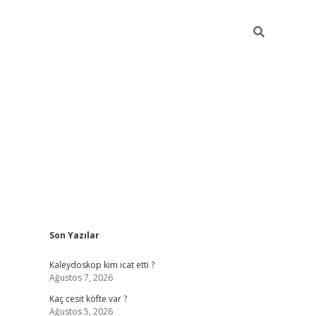
Sidebar
Son Yazılar
https://hiltonbet-giris.com/
betexper indir
elex
Kaleydoskop kim icat etti ?
Ağustos 7, 2026
Kaç cesit köfte var ?
Ağustos 5, 2026