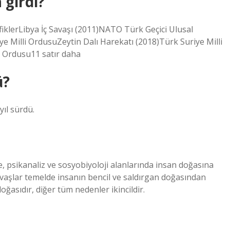
 girdi?
efiklerLibya İç Savaşı (2011)NATO Türk Geçici Ulusal
e Milli OrdusuZeytin Dalı Harekatı (2018)Türk Suriye Milli
i Ordusu11 satır daha
ü?
yıl sürdü.
efe, psikanaliz ve sosyobiyoloji alanlarında insan doğasına
avaşlar temelde insanın bencil ve saldırgan doğasından
ğasıdır, diğer tüm nedenler ikincildir.