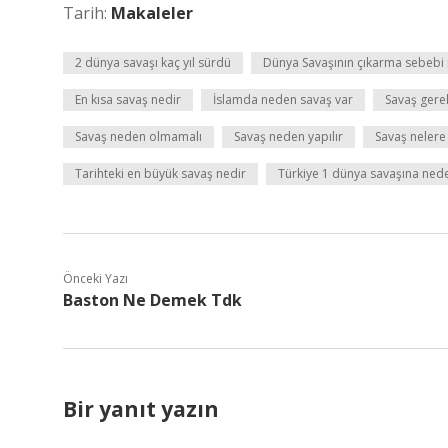
Tarih:
Makaleler
2 dünya savaşı kaç yıl sürdü
Dünya Savaşının çıkarma sebebi 
En kısa savaş nedir
İslamda neden savaş var
Savaş gerek
Savaş neden olmamalı
Savaş neden yapılır
Savaş nelere
Tarihteki en büyük savaş nedir
Türkiye 1 dünya savaşına nede
Önceki Yazı
Baston Ne Demek Tdk
Bir yanıt yazın