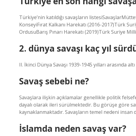
Türkiye en son hangi savaşa
Türkiye’nin katıldığı savaşların listesiSavaşlarMütt
KonseyiFırat Kalkanı Harekatı (2016-2017)Türk Suriy
OrdusuBarış Pınarı Harekatı (2019)Türk Suriye Mill
2. dünya savaşı kaç yıl sürd
II. İkinci Dünya Savaşı 1939-1945 yılları arasında altı 
Savaş sebebi ne?
Savaşlara ilişkin açıklamalar genellikle politik fels
dayalı olarak ileri sürülmektedir. Bu görüşe göre s
kaynaklanmaktadır. Savaşların temel nedeni insan do
İslamda neden savaş var?