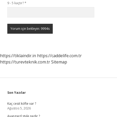
9 - 5 kaçtır?
*
https://tiklaindir.in
https://caddelife.com.tr
https://turevteknik.com.tr
Sitemap
Sidebar
Son Yazılar
Kaç cesit köfte var ?
Ağustos 5, 2026
Avangard style nedir ?