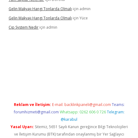
Gelin Makyajı Hangi Tonlarda Olmalı
için
admin
Gelin Makyajı Hangi Tonlarda Olmalı
için
Yüce
Çip System Nedir
için
admin
lexbetgiris.org
Reklam ve İletişim:
E-mail:
backlinkpaneli@gmail.com
Teams:
forumhizmeti@gmail.com
Whatsapp: 0262 606 0 726
Telegram:
@karabul
Yasal Uyarı:
Sitemiz, 5651 Sayılı Kanun gereğince Bilgi Teknolojileri
ve İletişim Kurumu (BTK) tarafından onaylanmış bir Yer Sağlayıcı