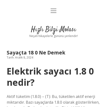
menüyü
Anasayfa
aç
Gizlilik Politikası
Hızlı Bilgi Molası
Yasal Uyarı
Neşeli hikayelerle gününü şenlendir!
Hakkımızda
Sayaçta 18 0 Ne Demek
Tarih: Aralık 8, 2024
Elektrik sayacı 1.8 0
nedir?
Aktif tüketim (1.8.0) – (T): Bu, tüketilen aktif enerji
miktarıdır. Bazı sayaçlarda 1.8.0 olarak gösterilirken,