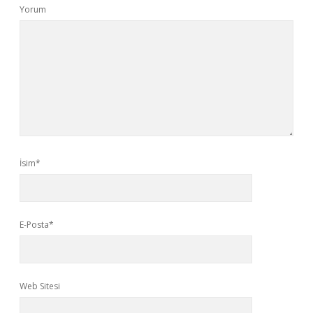
Yorum
İsim*
E-Posta*
Web Sitesi