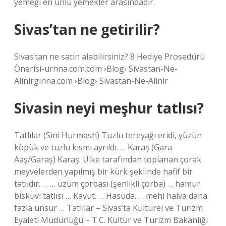
yemeği en ünlü yemekler arasındadır.
Sivas’tan ne getirilir?
Sivas’tan ne satın alabilirsiniz? 8 Hediye Prosedürü
Önerisi-urnna.com.com ›Blog› Sivastan-Ne-
Alinirginna.com ›Blog› Sivastan-Ne-Alinir
Sivasin neyi meşhur tatlısı?
Tatlılar (Sini Hurmash) Tuzlu tereyağı eridi, yüzün
köpük ve tuzlu kısmı ayrıldı. … Karaş (Gara
Aaş/Garaş) Karaş: Ülke tarafından toplanan çorak
meyvelerden yapılmış bir kürk şeklinde hafif bir
tatlıdır. … … üzüm çorbası (şenlikli çorba) … hamur
bisküvi tatlısı … Kavut. … Hasuda. … mehl halva daha
fazla unsur … Tatlılar – Sivas’ta Kültürel ve Turizm
Eyaleti Müdürlüğü – T.C. Kültür ve Turizm Bakanlığı