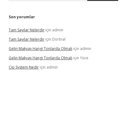
Son yorumlar
Tam Sayılar Nelerdir
için
admin
Tam Sayılar Nelerdir
için
Dörtnal
Gelin Makyajı Hangi Tonlarda Olmalı
için
admin
Gelin Makyajı Hangi Tonlarda Olmalı
için
Yüce
Çip System Nedir
için
admin
r indir
elexbetgiris.org