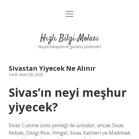
menüyü
Anasayfa
aç
Gizlilik Politikası
Hızlı Bilgi Molası
Yasal Uyarı
Neşeli hikayelerle gününü şenlendir!
Hakkımızda
Sivastan Yiyecek Ne Alınır
Tarih: Mart 28, 2025
Sivas’ın neyi meşhur
yiyecek?
Sivas Cuisine ünlü yemeği ile ünlüdür, ancak Sivas
Kebab, Divigi Rice, Hingel, Sivas Katmeri ve Madımak