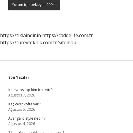
https://tiklaindir.in
https://caddelife.com.tr
https://turevteknik.com.tr
Sitemap
Sidebar
Son Yazılar
Kaleydoskop kim icat etti ?
Ağustos 7, 2026
Kaç cesit köfte var ?
Ağustos 5, 2026
Avangard style nedir ?
Ağustos 4, 2026
2 haftalık muhabbet kuşu ne yer ?