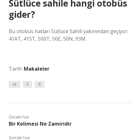
Sütlüce sahile hangi otobüs
gider?
Bu otobüs hatları Sütlüce Sahili yakınından geçiyor:
41AT, 41ST, 500T, 50E, 50N, 93M.
Tarih:
Makaleler
ce
il
tl
Önceki Yazı
Bir Kelimesi Ne Zamiridir
Sonraki Yazı