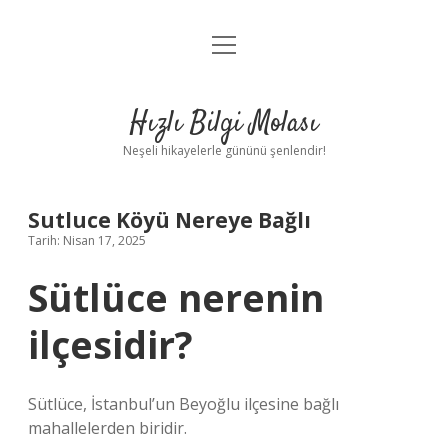
menüyü
Anasayfa
aç
Gizlilik Politikası
Hızlı Bilgi Molası
Yasal Uyarı
Neşeli hikayelerle gününü şenlendir!
Hakkımızda
Sutluce Köyü Nereye Bağlı
Tarih: Nisan 17, 2025
Sütlüce nerenin
ilçesidir?
Sütlüce, İstanbul’un Beyoğlu ilçesine bağlı
mahallelerden biridir.