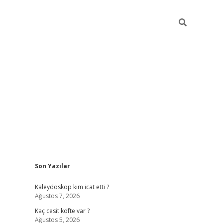
Sidebar
Son Yazılar
https://hiltonb
Kaleydoskop kim icat etti ?
Ağustos 7, 2026
Kaç cesit köfte var ?
Ağustos 5, 2026