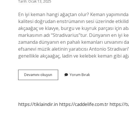
Tarih: Ocak 13, 2025
En iyi keman hangi ağaçtan olur? Keman yapımında la
kalitesi doğrudan enstrümanın sesi üzerinde etkilidir.
akçaağaç ve klavye, burgu ve kuyruk parçası için a
markasının adı “Stradivarius”tur. Dünyanın en iyi k
zamanda dünyanın en pahalı kemanları unvanını da
efsanevi müzik aletinin yaratıcısı Antonio Stradivari
genellikle akçaağaç, ladin ve kelebek keman gibi ağ
Akçaağaç
Devamını okuyun
Yorum Bırak
Keman
Iyi
Midir
https://tiklaindir.in
https://caddelife.com.tr
https://t