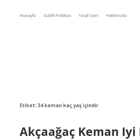
Anasayfa
Gizlilik Politikası
Yasal Uyarı
Hakkımızda
Etiket:
34 keman kaç yaş içindir
Akçaağaç Keman Iyi 