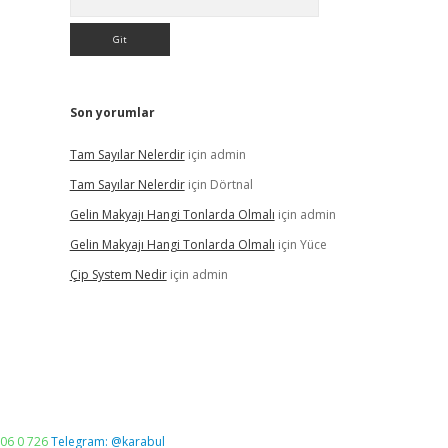
Son yorumlar
Tam Sayılar Nelerdir
için
admin
Tam Sayılar Nelerdir
için
Dörtnal
Gelin Makyajı Hangi Tonlarda Olmalı
için
admin
Gelin Makyajı Hangi Tonlarda Olmalı
için
Yüce
Çip System Nedir
için
admin
06 0 726
Telegram: @karabul