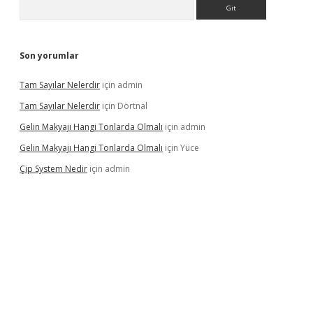
Arama
Son yorumlar
Tam Sayılar Nelerdir
için
admin
Tam Sayılar Nelerdir
için
Dörtnal
Gelin Makyajı Hangi Tonlarda Olmalı
için
admin
Gelin Makyajı Hangi Tonlarda Olmalı
için
Yüce
Çip System Nedir
için
admin
texper indir
elexbetgiris.org