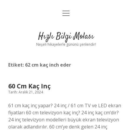
menüyü
Anasayfa
aç
Gizlilik Politikası
Hızlı Bilgi Molası
Yasal Uyarı
Neşeli hikayelerle gününü şenlendir!
Hakkımızda
Etiket:
62 cm kaç inch eder
60 Cm Kaç Inç
Tarih: Aralık 21, 2024
61 cm kaç inç yapar? 24 inç / 61 cm TV ve LED ekran
fiyatları 60 cm televizyon kaç inç? 24 inç kaç cm’dir?
24 inç televizyon modelleri büyük ekran televizyon
olarak adlandırılır. 60 cm’ye denk gelen 24 inç