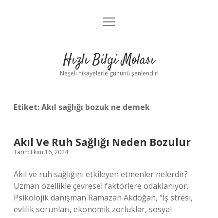
menüyü
Anasayfa
aç
Gizlilik Politikası
Hızlı Bilgi Molası
Yasal Uyarı
Neşeli hikayelerle gününü şenlendir!
Hakkımızda
Etiket:
Akıl sağlığı bozuk ne demek
Akıl Ve Ruh Sağlığı Neden Bozulur
Tarih: Ekim 16, 2024
Akıl ve ruh sağlığını etkileyen etmenler nelerdir?
Uzman özellikle çevresel faktörlere odaklanıyor.
Psikolojik danışman Ramazan Akdoğan, “İş stresi,
evlilik sorunları, ekonomik zorluklar, sosyal