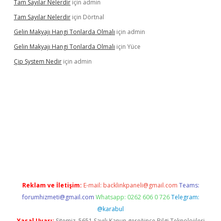
Tam Sayılar Nelerdir
için
admin
Tam Sayılar Nelerdir
için
Dörtnal
Gelin Makyajı Hangi Tonlarda Olmalı
için
admin
Gelin Makyajı Hangi Tonlarda Olmalı
için
Yüce
Çip System Nedir
için
admin
exper indir
elexbetgiris.org
Reklam ve İletişim:
E-mail:
backlinkpaneli@gmail.com
Teams:
forumhizmeti@gmail.com
Whatsapp: 0262 606 0 726
Telegram:
@karabul
Yasal Uyarı:
Sitemiz, 5651 Sayılı Kanun gereğince Bilgi Teknolojileri