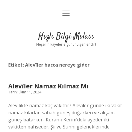
menüyü
Anasayfa
aç
Gizlilik Politikası
Hızlı Bilgi Molası
Yasal Uyarı
Neşeli hikayelerle gününü şenlendir!
Hakkımızda
Etiket:
Alevîler hacca nereye gider
Alevîler Namaz Kılmaz Mı
Tarih: Ekim 11, 2024
Alevilikte namaz kaç vakittir? Aleviler günde iki vakit
namaz kılarlar: sabah güneş doğarken ve akşam
güneş batarken. Kuran-ı Kerim’deki ayetler iki
vakitten bahseder. Şii ve Sünni geleneklerinde