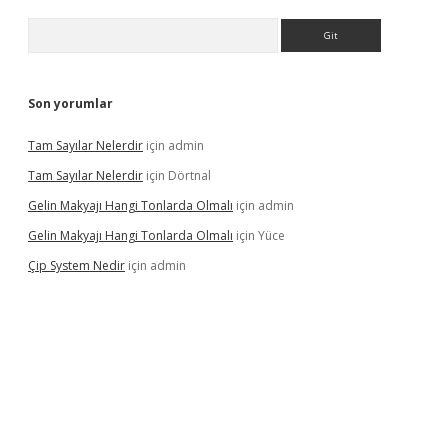
Arama
Son yorumlar
Tam Sayılar Nelerdir
için
admin
Tam Sayılar Nelerdir
için
Dörtnal
Gelin Makyajı Hangi Tonlarda Olmalı
için
admin
Gelin Makyajı Hangi Tonlarda Olmalı
için
Yüce
Çip System Nedir
için
admin
etexper indir
elexbetgiris.org