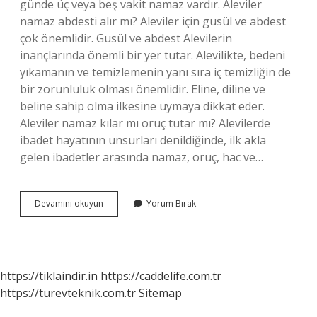
günde üç veya beş vakit namaz vardır. Aleviler
namaz abdesti alır mı? Aleviler için gusül ve abdest
çok önemlidir. Gusül ve abdest Alevilerin
inançlarında önemli bir yer tutar. Alevilikte, bedeni
yıkamanın ve temizlemenin yanı sıra iç temizliğin de
bir zorunluluk olması önemlidir. Eline, diline ve
beline sahip olma ilkesine uymaya dikkat eder.
Aleviler namaz kılar mı oruç tutar mı? Alevilerde
ibadet hayatının unsurları denildiğinde, ilk akla
gelen ibadetler arasında namaz, oruç, hac ve…
Alevîler
Devamını okuyun
Yorum Bırak
Namaz
Kılmaz
Mı
https://tiklaindir.in
https://caddelife.com.tr
https://turevteknik.com.tr
Sitemap