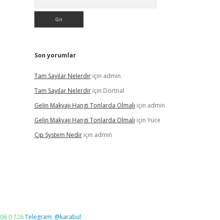
Son yorumlar
Tam Sayılar Nelerdir
için
admin
Tam Sayılar Nelerdir
için
Dörtnal
Gelin Makyajı Hangi Tonlarda Olmalı
için
admin
Gelin Makyajı Hangi Tonlarda Olmalı
için
Yüce
Çip System Nedir
için
admin
06 0 726
Telegram: @karabul