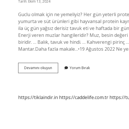
Tarih: Ekim 13, 2024
Guclu olmak için ne yemeliyiz? Her gün yeterli protei
yumurta ve süt ürünleri gibi hayvansal protein kayna
ila üç gün yağsız derisiz tavuk eti ve haftada bir gü
Enerji veren muzlar hangileridir? Muz, besin değeri
biridir. … Balık, tavuk ve hindi. … Kahverengi pirinç …
Mantar.Daha fazla makale…•19 Ağustos 2022 Ne yers
Ne
Devamını okuyun
Yorum Bırak
Yersek
Güçlü
Oluruz
https://tiklaindir.in
https://caddelife.com.tr
https://t