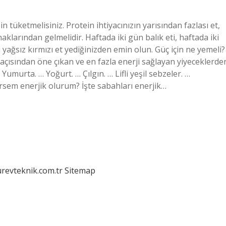
n tüketmelisiniz. Protein ihtiyacınızın yarısından fazlası et,
klarından gelmelidir. Haftada iki gün balık eti, haftada iki
n yağsız kırmızı et yediğinizden emin olun. Güç için ne yemeli?
 açısından öne çıkan ve en fazla enerji sağlayan yiyeceklerde
 Yumurta. … Yoğurt. … Çılgın. … Lifli yeşil sebzeler. …
em enerjik olurum? İşte sabahları enerjik…
urevteknik.com.tr
Sitemap