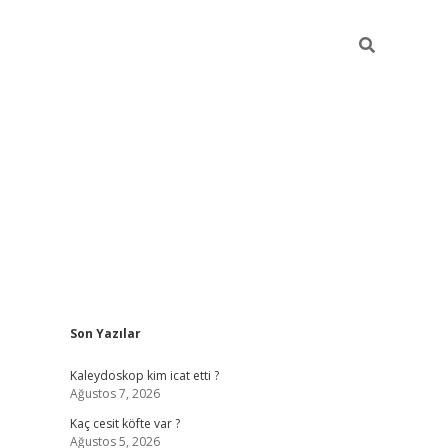
Sidebar
Son Yazılar
https://hiltonbet-giris.com/
betexper in
Kaleydoskop kim icat etti ?
Ağustos 7, 2026
Kaç cesit köfte var ?
Ağustos 5, 2026