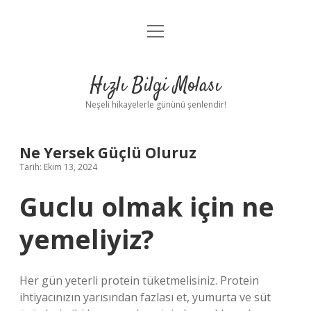
menüyü
Anasayfa
aç
Gizlilik Politikası
Hızlı Bilgi Molası
Yasal Uyarı
Neşeli hikayelerle gününü şenlendir!
Hakkımızda
Ne Yersek Güçlü Oluruz
Tarih: Ekim 13, 2024
Guclu olmak için ne
yemeliyiz?
Her gün yeterli protein tüketmelisiniz. Protein
ihtiyacınızın yarısından fazlası et, yumurta ve süt