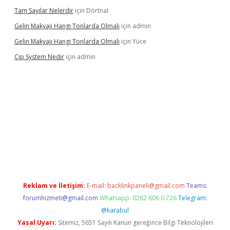
Tam Sayılar Nelerdir
için
Dörtnal
Gelin Makyajı Hangi Tonlarda Olmalı
için
admin
Gelin Makyajı Hangi Tonlarda Olmalı
için
Yüce
Çip System Nedir
için
admin
elexbetgiris.org
Reklam ve İletişim:
E-mail:
backlinkpaneli@gmail.com
Teams:
forumhizmeti@gmail.com
Whatsapp: 0262 606 0 726
Telegram:
@karabul
Yasal Uyarı:
Sitemiz, 5651 Sayılı Kanun gereğince Bilgi Teknolojileri