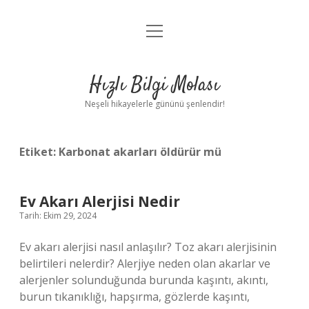
menüyü
Anasayfa
aç
Gizlilik Politikası
Hızlı Bilgi Molası
Yasal Uyarı
Neşeli hikayelerle gününü şenlendir!
Hakkımızda
Etiket:
Karbonat akarları öldürür mü
Ev Akarı Alerjisi Nedir
Tarih: Ekim 29, 2024
Ev akarı alerjisi nasıl anlaşılır? Toz akarı alerjisinin
belirtileri nelerdir? Alerjiye neden olan akarlar ve
alerjenler solunduğunda burunda kaşıntı, akıntı,
burun tıkanıklığı, hapşırma, gözlerde kaşıntı,