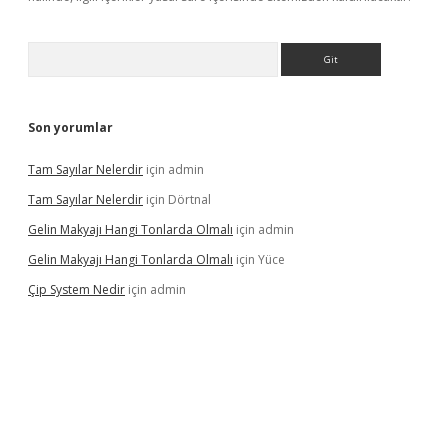
Arama
Son yorumlar
Tam Sayılar Nelerdir
için
admin
Tam Sayılar Nelerdir
için
Dörtnal
Gelin Makyajı Hangi Tonlarda Olmalı
için
admin
Gelin Makyajı Hangi Tonlarda Olmalı
için
Yüce
Çip System Nedir
için
admin
texper indir
elexbetgiris.org