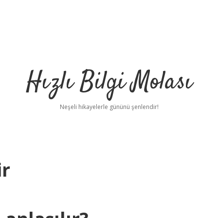
Hızlı Bilgi Molası
Neşeli hikayelerle gününü şenlendir!
ir