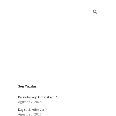
Sidebar
Son Yazılar
https://hiltonbet-giris.com/
betexper indir
ele
Kaleydoskop kim icat etti ?
Ağustos 7, 2026
Kaç cesit köfte var ?
Ağustos 5, 2026