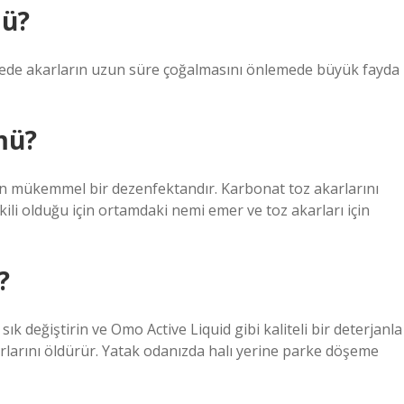
mü?
bölgede akarların uzun süre çoğalmasını önlemede büyük fayda
mü?
in mükemmel bir dezenfektandır. Karbonat toz akarlarını
li olduğu için ortamdaki nemi emer ve toz akarları için
?
ık sık değiştirin ve Omo Active Liquid gibi kaliteli bir deterjanla
karlarını öldürür. Yatak odanızda halı yerine parke döşeme