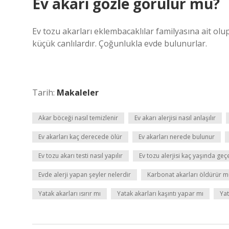
Ev akarı gözle görülür mü?
Ev tozu akarları eklembacaklılar familyasına ait o
küçük canlılardır. Çoğunlukla evde bulunurlar.
Tarih:
Makaleler
Akar böceği nasıl temizlenir
Ev akarı alerjisi nasıl anlaşılır
Ev akarları kaç derecede ölür
Ev akarları nerede bulunur
Ev tozu akarı testi nasıl yapılır
Ev tozu alerjisi kaç yaşında geç
Evde alerji yapan şeyler nelerdir
Karbonat akarları öldürür 
Yatak akarları ısırır mı
Yatak akarları kaşıntı yapar mı
Yat