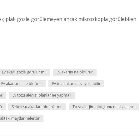
lup çıplak gözle görülemeyen ancak mikroskopla görülebilen
Ev akarı gözle görülür mü
Ev akarını ne öldürür
Ev akarlarını ne öldürür
Ev tozu akarı nasıl yok edilir
er
Ev tozu alerjisi olanlar ne yapmalı
mü
Sirkeli su akarları öldürür mü
Toza alerjim olduğunu nasıl anlarım
aktaki maytlar nelerdir