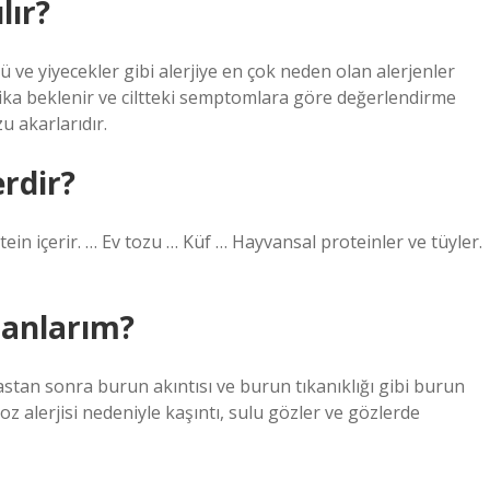
lır?
yü ve yiyecekler gibi alerjiye en çok neden olan alerjenler
kika beklenir ve ciltteki semptomlara göre değerlendirme
zu akarlarıdır.
erdir?
in içerir. … Ev tozu … Küf … Hayvansal proteinler ve tüyler.
 anlarım?
mastan sonra burun akıntısı ve burun tıkanıklığı gibi burun
 Toz alerjisi nedeniyle kaşıntı, sulu gözler ve gözlerde