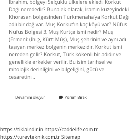
İbrahim, bölgeyi Selçuklu ülkelere ekledi. Korkut
Dağı nerededir? Buna ek olarak, İran’ın kuzeyindeki
Khorasan bölgesinden Türkmenaha’ya Korkut Dağı
adlı bir dağ var. Muş Korkut’ın kaç köyü var? Nüfus
Nüfus Bölgesi 3. Muş Kürtçe ismi nedir? Muş
(Ermeni: մուշ, Kürt: Mûş), Muş şehrinin ve aynı adı
taşıyan merkez bölgenin merkezidir. Korkut ismi
nereden gelir? Korkut, Türk kökenli bir adıdır ve
genellikle erkekler verilir. Bu isim tarihsel ve
mitolojik derinliğini ve bilgeliğini, gücü ve
cesaretini…
Muş
Devamını okuyun
Yorum Bırak
Korkut
Hangi
Ilçeye
Bağlı
https://tiklaindir.in
https://caddelife.com.tr
https://turevteknik.com.tr
Sitemap