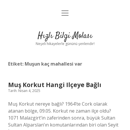
menüyü
Anasayfa
aç
Gizlilik Politikası
Hızlı Bilgi Molası
Yasal Uyarı
Neşeli hikayelerle gününü şenlendir!
Hakkımızda
Etiket:
Muşun kaç mahallesi var
Muş Korkut Hangi Ilçeye Bağlı
Tarih: Nisan 4, 2025
Muş Korkut nereye bağlı? 1964’te Cork olarak
atanan bölge, 09.05. Korkut ne zaman ilçe oldu?
1071 Malazgirt’in zaferinden sonra, büyük Sultan
Sultan Alparslan’ın komutanlarından biri olan Seyit