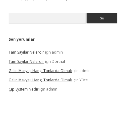
Arama
Son yorumlar
Tam Sayılar Nelerdir
için
admin
Tam Sayılar Nelerdir
için
Dörtnal
Gelin Makyajı Hangi Tonlarda Olmalı
için
admin
Gelin Makyajı Hangi Tonlarda Olmalı
için
Yüce
Çip System Nedir
için
admin
texper indir
elexbetgiris.org