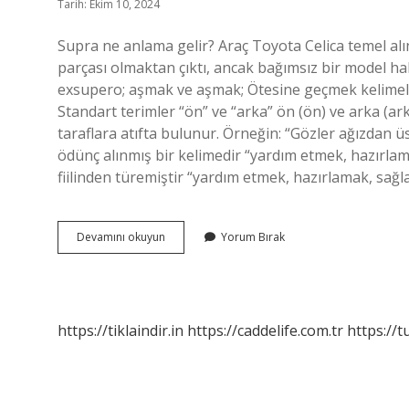
Tarih: Ekim 10, 2024
Supra ne anlama gelir? Araç Toyota Celica temel alına
parçası olmaktan çıktı, ancak bağımsız bir model hal
exsupero; aşmak ve aşmak; Ötesine geçmek kelimele
Standart terimler “ön” ve “arka” ön (ön) ve arka (arka
taraflara atıfta bulunur. Örneğin: “Gözler ağızdan
ödünç alınmış bir kelimedir “yardım etmek, hazırlam
fiilinden türemiştir “yardım etmek, hazırlamak, sağla
Supra
Devamını okuyun
Yorum Bırak
Ne
Demek
Terminoloji
https://tiklaindir.in
https://caddelife.com.tr
https://t