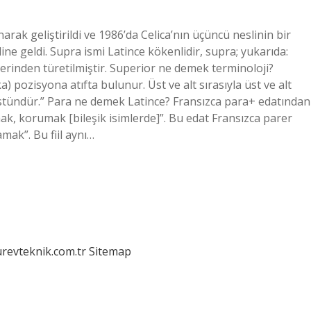
rak geliştirildi ve 1986’da Celica’nın üçüncü neslinin bir
ine geldi. Supra ismi Latince kökenlidir, supra; yukarıda:
rinden türetilmiştir. Superior ne demek terminoloji?
) pozisyona atıfta bulunur. Üst ve alt sırasıyla üst ve alt
 üstündür.” Para ne demek Latince? Fransızca para+ edatından
ak, korumak [bileşik isimlerde]”. Bu edat Fransızca parer
mak”. Bu fiil aynı…
urevteknik.com.tr
Sitemap