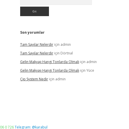
Son yorumlar
Tam Sayılar Nelerdir
için
admin
Tam Sayılar Nelerdir
için
Dörtnal
Gelin Makyajı Hangi Tonlarda Olmalı
için
admin
Gelin Makyajı Hangi Tonlarda Olmalı
için
Yüce
Çip System Nedir
için
admin
06 0 726
Telegram: @karabul