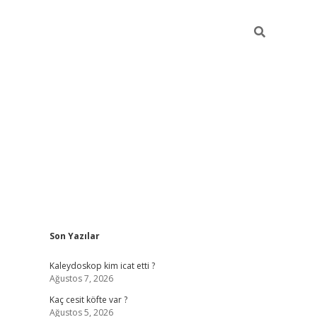
Sidebar
Son Yazılar
https://hiltonbet-giris.com/
betexper in
Kaleydoskop kim icat etti ?
Ağustos 7, 2026
Kaç cesit köfte var ?
Ağustos 5, 2026