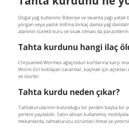
Tahta kurdunu ne y
Doğal yağ kullanımı: Biberiye ve lavanta yağı yatak b
yorgan veya yastık kılıfına birkaç damla yağ damlat
alanının sürekli kuru ve sıcak olması da parazitler
Tahta kurdunu hangi ilaç ö
Chrysamed Wormex ağaç/odun kurtlarına karşı mücadel
Worm-Ex’i koklayan zararlılar, kaçmak için açtıklar
ve ölürler.
Tahta kurdu neden çıkar?
Tahtakurularının bulunduğu bir yerden başka bir y
yerlere yayılabilir. Satın alınan kullanılmış mobilyalar
mekanlarda, tahtakurusu sorunları ihmal ve yetersiz 