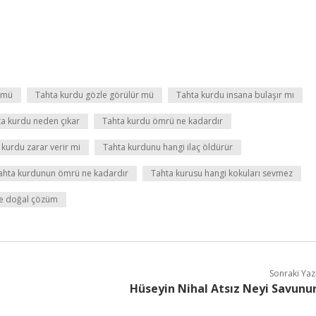
r mü
Tahta kurdu gözle görülür mü
Tahta kurdu insana bulaşır mı
a kurdu neden çıkar
Tahta kurdu ömrü ne kadardır
 kurdu zarar verir mi
Tahta kurdunu hangi ilaç öldürür
ahta kurdunun ömrü ne kadardır
Tahta kurusu hangi kokuları sevmez
de doğal çözüm
Sonraki Yaz
Hüseyin Nihal Atsız Neyi Savunu