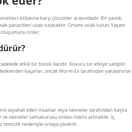
ok eder?
öcekleri istilasına karşı çözümler arasındadır. Bir yastık,
mak parazitleri uzak tutacaktır. Ortamı sıcak tutun: Yaşam
in oluşumunu önler.
ldürür?
ede etkili bir böcek ilacıdır. Kovucu bir etkiye sahiptir.
ı deliklerden kaçarlar, ancak Worm-Ex tarafından yakalanırlar
ere seyahat eden insanlar veya nesneler tarafından başka
 ve nesneler tahtakurusu istilası riskini artırabilir. İç
temizlik nedeniyle ortaya çıkabilir.