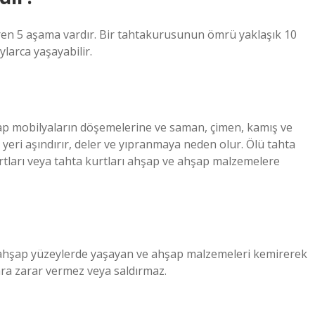
ren 5 aşama vardır. Bir tahtakurusunun ömrü yaklaşık 10
larca yaşayabilir.
şap mobilyaların döşemelerine ve saman, çimen, kamış ve
 yeri aşındırır, deler ve yıpranmaya neden olur. Ölü tahta
rtları veya tahta kurtları ahşap ve ahşap malzemelere
rı, ahşap yüzeylerde yaşayan ve ahşap malzemeleri kemirerek
lara zarar vermez veya saldırmaz.