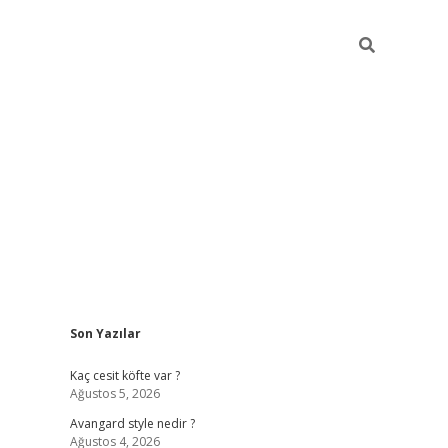
Sidebar
Son Yazılar
https://hiltonbet-giris.com/
betexper indir
elex
Kaç cesit köfte var ?
Ağustos 5, 2026
Avangard style nedir ?
Ağustos 4, 2026