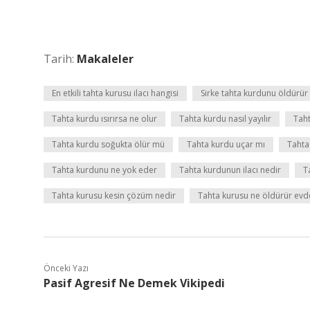
Tarih:
Makaleler
En etkili tahta kurusu ilacı hangisi
Sirke tahta kurdunu öldürü
Tahta kurdu ısırırsa ne olur
Tahta kurdu nasıl yayılır
Taht
Tahta kurdu soğukta ölür mü
Tahta kurdu uçar mı
Tahta
Tahta kurdunu ne yok eder
Tahta kurdunun ilacı nedir
T
Tahta kurusu kesin çözüm nedir
Tahta kurusu ne öldürür ev
Önceki Yazı
Pasif Agresif Ne Demek Vikipedi