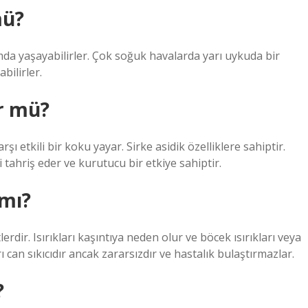
mü?
da yaşayabilirler. Çok soğuk havalarda yarı uykuda bir
bilirler.
r mü?
şı etkili bir koku yayar. Sirke asidik özelliklere sahiptir.
i tahriş eder ve kurutucu bir etkiye sahiptir.
 mı?
dir. Isırıkları kaşıntıya neden olur ve böcek ısırıkları veya
arı can sıkıcıdır ancak zararsızdır ve hastalık bulaştırmazlar.
?