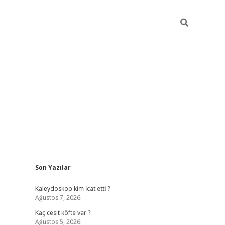
Sidebar
Son Yazılar
https://hiltonbet-giris.com/
betexper indir
elex
Kaleydoskop kim icat etti ?
Ağustos 7, 2026
Kaç cesit köfte var ?
Ağustos 5, 2026