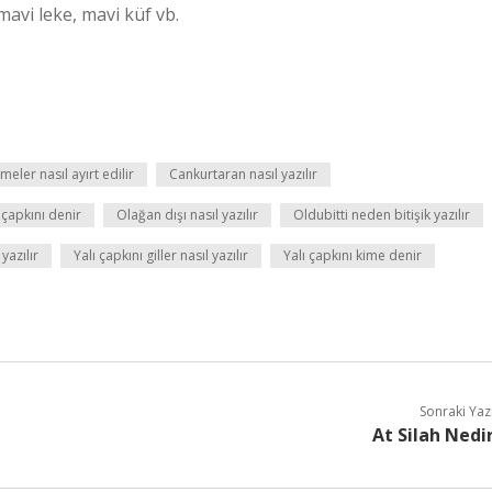
mavi leke, mavi küf vb.
imeler nasıl ayırt edilir
Cankurtaran nasıl yazılır
çapkını denir
Olağan dışı nasıl yazılır
Oldubitti neden bitişik yazılır
yazılır
Yalı çapkını giller nasıl yazılır
Yalı çapkını kime denir
Sonraki Yaz
At Silah Nedi