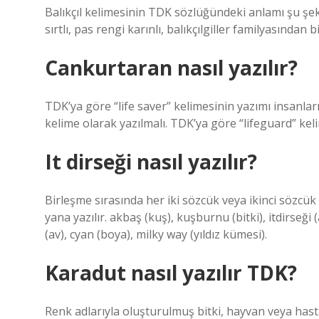
Balıkçıl kelimesinin TDK sözlüğündeki anlamı şu şeki
sırtlı, pas rengi karınlı, balıkçılgiller familyasından
Cankurtaran nasıl yazılır?
TDK’ya göre “life saver” kelimesinin yazımı insanları
kelime olarak yazılmalı. TDK’ya göre “lifeguard” kel
It dirseği nasıl yazılır?
Birleşme sırasında her iki sözcük veya ikinci sözcük
yana yazılır. akbaş (kuş), kuşburnu (bitki), itdirseği
(av), cyan (boya), milky way (yıldız kümesi).
Karadut nasıl yazılır TDK?
Renk adlarıyla oluşturulmuş bitki, hayvan veya hasta