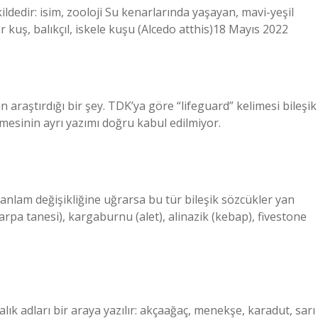
ldedir: isim, zooloji Su kenarlarında yaşayan, mavi-yeşil
 bir kuş, balıkçıl, iskele kuşu (Alcedo atthis)18 Mayıs 2022
n araştırdığı bir şey. TDK’ya göre “lifeguard” kelimesi bileşik
imesinin ayrı yazımı doğru kabul edilmiyor.
 anlam değişikliğine uğrarsa bu tür bileşik sözcükler yan
 (arpa tanesi), kargaburnu (alet), alinazik (kebap), fivestone
lık adları bir araya yazılır: akçaağaç, menekşe, karadut, sarı