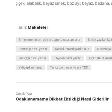
çiçek; alabalık, beyaz sinek, boz ayı; beyaz, badana, 
Tarih:
Makaleler
Bir kelimenin birleşik olduğunu nasıl anlarız
Bitişik yazılan kel
It dirseği nasıl yazılır
Karadut nasıl yazılır TDK
Neden yalı
Suçiçeği nasıl yazılır
Thyden nasıl yazılır
Uçan daire nasıl 
Yalıçapkını hangi
Yalıçapkını nasıl yazılır TDK
Önceki Yazı
Odaklanamama Dikkat Eksikliği Nasıl Giderilir