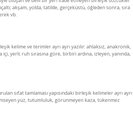
le oluşan ve belli bir yeri ifade etmeyen birleşik sözcükler
bilinçaltı; akşam, yolda, tatilde, gerçeküstü, öğleden sonra, sıra
erek vb.
ileşik kelime ve terimler ayrı ayrı yazılır: ahlaksız, anakronik,
a içi, yerli; ruh sırasına göre, birbiri ardına, izleyen, yanında,
kurulan sıfat tamlaması yapısındaki birleşik kelimeler ayrı ayrı
gülümseyen yüz, tutumluluk, görünmeyen kaza, tükenmez