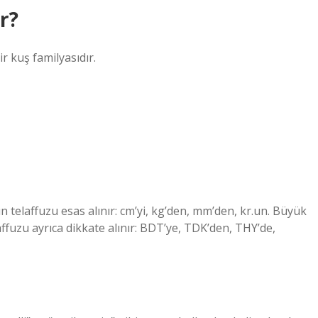
ır?
r kuş familyasıdır.
n telaffuzu esas alınır: cm’yi, kg’den, mm’den, kr.un. Büyük
affuzu ayrıca dikkate alınır: BDT’ye, TDK’den, THY’de,