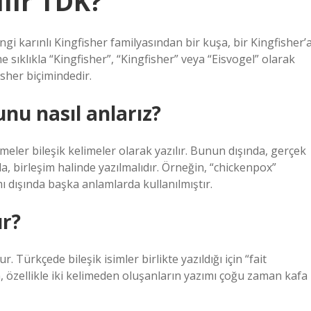
ılır TDK?
engi karınlı Kingfisher familyasından bir kuşa, bir Kingfisher’a
me sıklıkla “Kingfisher”, “Kingfisher” veya “Eisvogel” olarak
sher biçimindedir.
unu nasıl anlarız?
imeler bileşik kelimeler olarak yazılır. Bunun dışında, gerçek
da, birleşim halinde yazılmalıdır. Örneğin, “chickenpox”
 dışında başka anlamlarda kullanılmıştır.
ır?
 Türkçede bileşik isimler birlikte yazıldığı için “fait
n, özellikle iki kelimeden oluşanların yazımı çoğu zaman kafa