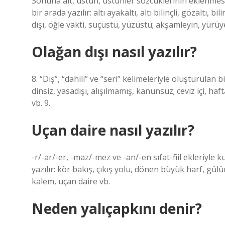
Sonuna alt, üstün, üstünler sözcüklerinin eklenmesiy
bir arada yazılır: altı ayakaltı, altı bilinçli, gözaltı, 
dışı, öğle vakti, suçüstü, yüzüstü; akşamleyin, yürüy
Olağan dışı nasıl yazılır?
8. “Dış”, “dahili” ve “seri” kelimeleriyle oluşturulan b
dinsiz, yasadışı, alışılmamış, kanunsuz; ceviz içi, haft
vb. 9.
Uçan daire nasıl yazılır?
-r/-ar/-er, -maz/-mez ve -an/-en sıfat-fiil ekleriyle 
yazılır: kör bakış, çıkış yolu, dönen büyük harf, 
kalem, uçan daire vb.
Neden yalıçapkını denir?