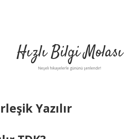
Hızlı Bilgi Molası
Neşeli hikayelerle gününü şenlendir!
leşik Yazılır