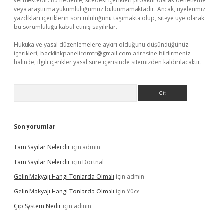
vermektedir. Bu nedenle, sitedeki içerikleri proaktif olarak denetleme
veya araştırma yükümlülüğümüz bulunmamaktadır. Ancak, üyelerimiz
yazdıkları içeriklerin sorumluluğunu taşımakta olup, siteye üye olarak
bu sorumluluğu kabul etmiş sayılırlar.
Hukuka ve yasal düzenlemelere aykırı olduğunu düşündüğünüz
içerikleri,
backlinkpanelicomtr@gmail.com
adresine bildirmeniz
halinde, ilgili içerikler yasal süre içerisinde sitemizden kaldırılacaktır.
Arama
Son yorumlar
Tam Sayılar Nelerdir
için
admin
Tam Sayılar Nelerdir
için
Dörtnal
Gelin Makyajı Hangi Tonlarda Olmalı
için
admin
Gelin Makyajı Hangi Tonlarda Olmalı
için
Yüce
Çip System Nedir
için
admin