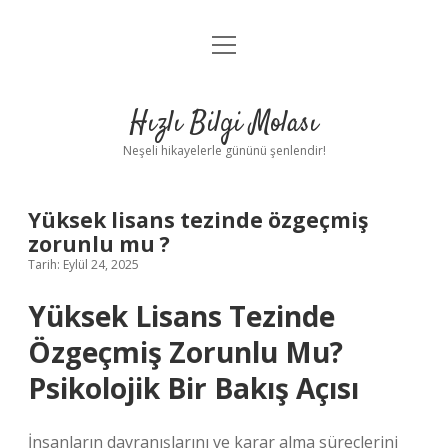
menüyü
Anasayfa
aç
Gizlilik Politikası
Hızlı Bilgi Molası
Yasal Uyarı
Neşeli hikayelerle gününü şenlendir!
Hakkımızda
Yüksek lisans tezinde özgeçmiş
zorunlu mu ?
Tarih: Eylül 24, 2025
Yüksek Lisans Tezinde
Özgeçmiş Zorunlu Mu?
Psikolojik Bir Bakış Açısı
İnsanların davranışlarını ve karar alma süreçlerini