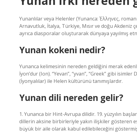
Yunan ırkı nereden g
Yunanlılar veya Helenler (Yunanca: Έλληνες, romanize
Arnavutluk, İtalya, Türkiye, Mısır ve doğu Akdeniz 
ayrıca diasporalar oluşturarak dünyaya yayılmış etn
Yunan kokeni nedir?
Yunanca kelimesinin nereden geldiğini merak edenler
İyon’dur (Ion). “Yevan”, “yvan”, “Greek” gibi isiml
(İyonyalılar) ile Helen kültürünü tanımışlardır.
Yunan dili nereden gelir?
1. Yunanca bir Hint-Avrupa dilidir. 19. yüzyılın başla
dillerin aksine birbirleriyle yakın ilişkiler göstere
büyük bir aile olarak kabul edilebileceğini göstermiş