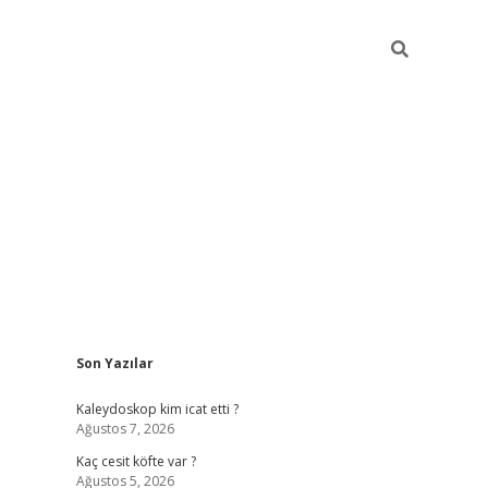
Sidebar
Son Yazılar
https://hiltonbet-giris.com/
betexper indir
ele
Kaleydoskop kim icat etti ?
Ağustos 7, 2026
Kaç cesit köfte var ?
Ağustos 5, 2026