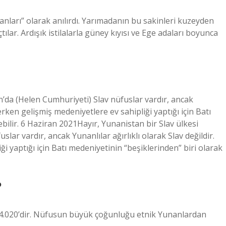
nsanları” olarak anılırdı. Yarımadanın bu sakinleri kuzeyden
tılar. Ardışık istilalarla güney kıyısı ve Ege adaları boyunca
an’da (Helen Cumhuriyeti) Slav nüfuslar vardır, ancak
 erken gelişmiş medeniyetlere ev sahipliği yaptığı için Batı
ebilir. 6 Haziran 2021Hayır, Yunanistan bir Slav ülkesi
lar vardır, ancak Yunanlılar ağırlıklı olarak Slav değildir.
i yaptığı için Batı medeniyetinin “beşiklerinden” biri olarak
?
964.020’dir. Nüfusun büyük çoğunluğu etnik Yunanlardan