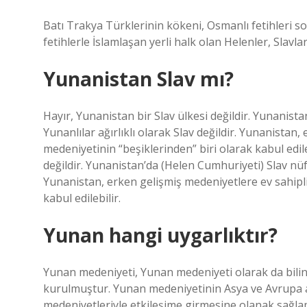
Batı Trakya Türklerinin kökeni, Osmanlı fetihleri 
fetihlerle İslamlaşan yerli halk olan Helenler, Slav
Yunanistan Slav mı?
Hayır, Yunanistan bir Slav ülkesi değildir. Yunanist
Yunanlılar ağırlıklı olarak Slav değildir. Yunanistan,
medeniyetinin “beşiklerinden” biri olarak kabul edil
değildir. Yunanistan’da (Helen Cumhuriyeti) Slav nüfus
Yunanistan, erken gelişmiş medeniyetlere ev sahipliğ
kabul edilebilir.
Yunan hangi uygarlıktır?
Yunan medeniyeti, Yunan medeniyeti olarak da bili
kurulmuştur. Yunan medeniyetinin Asya ve Avrupa 
medeniyetleriyle etkileşime girmesine olanak sağlam