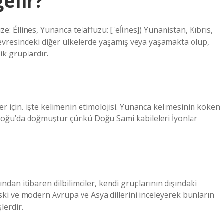
elir?
: Éllines, Yunanca telaffuzu: [ˈeĺἱnes]) Yunanistan, Kıbrıs,
çevresindeki diğer ülkelerde yaşamış veya yaşamakta olup,
ik gruplardır.
 için, işte kelimenin etimolojisi. Yunanca kelimesinin köken
er Doğu’da doğmuştur çünkü Doğu Sami kabileleri İyonlar
rından itibaren dilbilimciler, kendi gruplarının dışındaki
n eski ve modern Avrupa ve Asya dillerini inceleyerek bunların
lerdir.