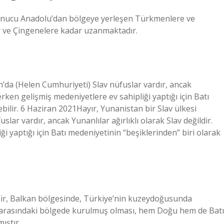
​​sonucu Anadolu’dan bölgeye yerleşen Türkmenlere ve
lar ve Çingenelere kadar uzanmaktadır.
an’da (Helen Cumhuriyeti) Slav nüfuslar vardır, ancak
 erken gelişmiş medeniyetlere ev sahipliği yaptığı için Batı
ebilir. 6 Haziran 2021Hayır, Yunanistan bir Slav ülkesi
lar vardır, ancak Yunanlılar ağırlıklı olarak Slav değildir.
i yaptığı için Batı medeniyetinin “beşiklerinden” biri olarak
nir, Balkan bölgesinde, Türkiye’nin kuzeydoğusunda
arasındaki bölgede kurulmuş olması, hem Doğu hem de Batı
ıştır.