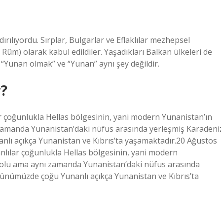
ırılıyordu. Sırplar, Bulgarlar ve Eflaklılar mezhepsel
 Rûm) olarak kabul edildiler. Yaşadıkları Balkan ülkeleri de
 “Yunan olmak” ve “Yunan” aynı şey değildir.
r?
r çoğunlukla Hellas bölgesinin, yani modern Yunanistan’ın
zamanda Yunanistan’daki nüfus arasında yerleşmiş Karadeni
lı açıkça Yunanistan ve Kıbrıs’ta yaşamaktadır.20 Ağustos
lılar çoğunlukla Hellas bölgesinin, yani modern
dolu ama aynı zamanda Yunanistan’daki nüfus arasında
Günümüzde çoğu Yunanlı açıkça Yunanistan ve Kıbrıs’ta