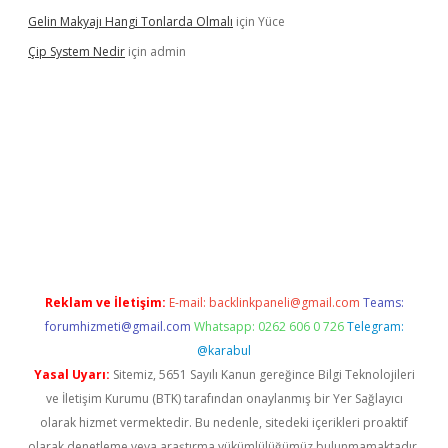
Gelin Makyajı Hangi Tonlarda Olmalı
için
Yüce
Çip System Nedir
için
admin
elexbetgiris.org
Reklam ve İletişim:
E-mail:
backlinkpaneli@gmail.com
Teams:
forumhizmeti@gmail.com
Whatsapp: 0262 606 0 726
Telegram:
@karabul
Yasal Uyarı:
Sitemiz, 5651 Sayılı Kanun gereğince Bilgi Teknolojileri
ve İletişim Kurumu (BTK) tarafından onaylanmış bir Yer Sağlayıcı
olarak hizmet vermektedir. Bu nedenle, sitedeki içerikleri proaktif
olarak denetleme veya araştırma yükümlülüğümüz bulunmamaktadır.