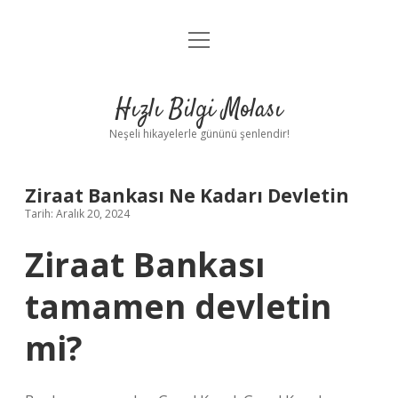
menüyü
Anasayfa
aç
Gizlilik Politikası
Hızlı Bilgi Molası
Yasal Uyarı
Neşeli hikayelerle gününü şenlendir!
Hakkımızda
Ziraat Bankası Ne Kadarı Devletin
Tarih: Aralık 20, 2024
Ziraat Bankası
tamamen devletin
mi?