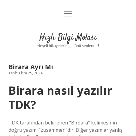
menüyü
Anasayfa
aç
Gizlilik Politikası
Hızlı Bilgi Molası
Yasal Uyarı
Neşeli hikayelerle gününü şenlendir!
Hakkımızda
Birara Ayrı Mı
Tarih: Ekim 29, 2024
Birara nasıl yazılır
TDK?
TDK tarafından belirlenen “Birdara” kelimesinin
doğru yazımı “zusammen”dir. Diğer yazımlar yanlış