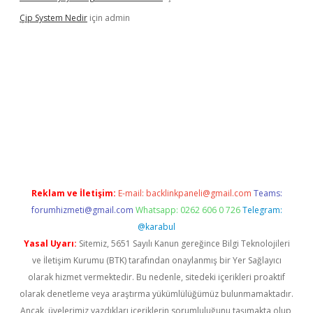
Çip System Nedir
için
admin
r
elexbetgiris.org
Reklam ve İletişim:
E-mail:
backlinkpaneli@gmail.com
Teams:
forumhizmeti@gmail.com
Whatsapp: 0262 606 0 726
Telegram:
@karabul
Yasal Uyarı:
Sitemiz, 5651 Sayılı Kanun gereğince Bilgi Teknolojileri
ve İletişim Kurumu (BTK) tarafından onaylanmış bir Yer Sağlayıcı
olarak hizmet vermektedir. Bu nedenle, sitedeki içerikleri proaktif
olarak denetleme veya araştırma yükümlülüğümüz bulunmamaktadır.
Ancak, üyelerimiz yazdıkları içeriklerin sorumluluğunu taşımakta olup,