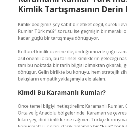
Kimlik Tartışmasının Derin 
Kimlik dediğimiz şey sabit bir etiket değil, sürekli e
Rumlar Türk mü?” sorusu ise geçmişin bir merakı olm
kadar güçlü bir tartışmaya dönüşüyor.
Kültürel kimlik üzerine düşündüğümüzde çoğu zaman
asıl önemli olan, bu tarihsel kimliklerin geleceği n
tam bu noktada bir tarih bilgisi olmaktan çıkarak, 
dönüşür. Gelin birlikte bu konuyu, hem stratejik zih
bakışların empatik yaklaşımıyla ele alalım.
Kimdi Bu Karamanlı Rumlar?
Önce temel bilgiyi netleştirelim: Karamanlı Rumlar
Orta ve İç Anadolu bölgelerinde, Karaman ve çevresi
kılan şey, dini kimliklerine rağmen Türkçe konuşmal
konuşmaları, onları klasik anlamda bir “Rum” toplul