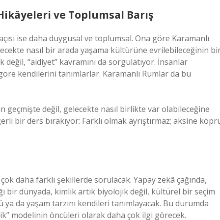
ikâyeleri ve Toplumsal Barış
 açısı ise daha duygusal ve toplumsal. Ona göre Karamanlı
ecekte nasıl bir arada yaşama kültürüne evrilebileceğinin bi
k değil, “aidiyet” kavramını da sorgulatıyor. İnsanlar
 göre kendilerini tanımlarlar. Karamanlı Rumlar da bu
n geçmişte değil, gelecekte nasıl birlikte var olabileceğine
rli bir ders bırakıyor: Farklı olmak ayrıştırmaz; aksine köpr
çok daha farklı şekillerde sorulacak. Yapay zekâ çağında,
ğı bir dünyada, kimlik artık biyolojik değil, kültürel bir seçim
ltürü ya da yaşam tarzını kendileri tanımlayacak. Bu durumda
ik” modelinin öncüleri olarak daha çok ilgi görecek.