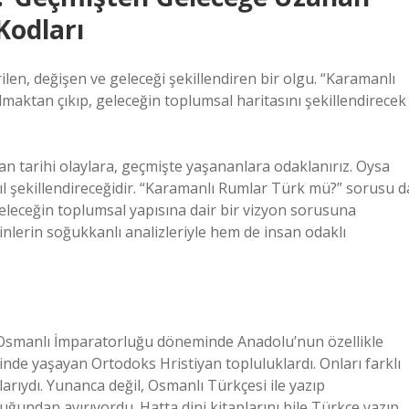
Kodları
vrilen, değişen ve geleceği şekillendiren bir olgu. “Karamanlı
aktan çıkıp, geleceğin toplumsal haritasını şekillendirecek
 tarihi olaylara, geçmişte yaşananlara odaklanırız. Oysa
asıl şekillendireceğidir. “Karamanlı Rumlar Türk mü?” sorusu d
geleceğin toplumsal yapısına dair bir vizyon sorusuna
inlerin soğukkanlı analizleriyle hem de insan odaklı
, Osmanlı İmparatorluğu döneminde Anadolu’nun özellikle
nde yaşayan Ortodoks Hristiyan topluluklardı. Onları farklı
arıydı. Yunanca değil, Osmanlı Türkçesi ile yazıp
uğundan ayırıyordu. Hatta dini kitaplarını bile Türkçe yazıp