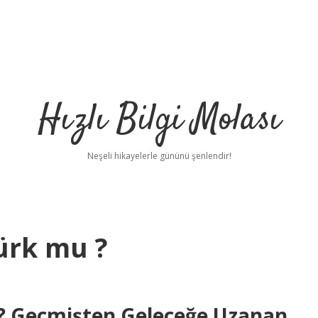
Hızlı Bilgi Molası
Neşeli hikayelerle gününü şenlendir!
ürk mu ?
? Geçmişten Geleceğe Uzanan