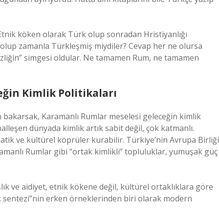
: Etnik köken olarak Türk olup sonradan Hristiyanlığı
olup zamanla Türkleşmiş miydiler? Cevap her ne olursa
ezliğin” simgesi oldular. Ne tamamen Rum, ne tamamen
ğin Kimlik Politikaları
n bakarsak, Karamanlı Rumlar meselesi geleceğin kimlik
balleşen dünyada kimlik artık sabit değil, çok katmanlı.
atik ve kültürel köprüler kurabilir. Türkiye’nin Avrupa Birliği
ramanlı Rumlar gibi “ortak kimlikli” topluluklar, yumuşak güç
ık ve aidiyet, etnik kökene değil, kültürel ortaklıklara göre
 sentezi”nin erken örneklerinden biri olarak modern