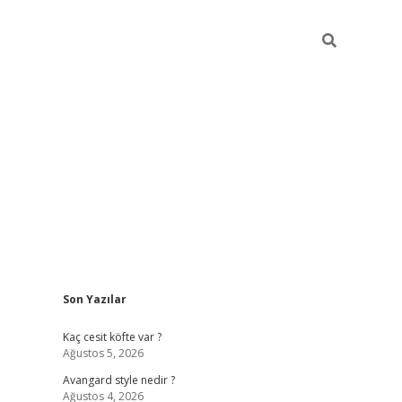
Sidebar
Son Yazılar
https://hiltonbet-giris.com/
betexper indi
Kaç cesit köfte var ?
Ağustos 5, 2026
Avangard style nedir ?
Ağustos 4, 2026