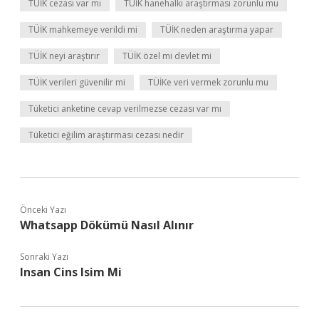
TÜİK cezası var mı
TÜİK hanehalkı araştırması zorunlu mu
TÜİK mahkemeye verildi mi
TÜİK neden araştırma yapar
TÜİK neyi araştırır
TÜİK özel mi devlet mi
TÜİK verileri güvenilir mi
TÜİKe veri vermek zorunlu mu
Tüketici anketine cevap verilmezse cezası var mı
Tüketici eğilim araştırması cezası nedir
Önceki Yazı
Whatsapp Dökümü Nasıl Alınır
Sonraki Yazı
Insan Cins Isim Mi