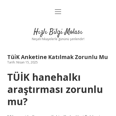
menüyü
Anasayfa
aç
Gizlilik Politikası
Hızlı Bilgi Molası
Yasal Uyarı
Neşeli hikayelerle gününü şenlendir!
Hakkımızda
Tüi̇K Anketine Katılmak Zorunlu Mu
Tarih: Nisan 15, 2025
TÜİK hanehalkı
araştırması zorunlu
mu?