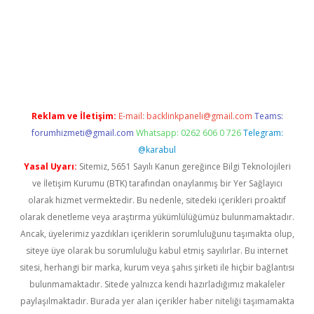
r
elexbetgiris.org
Reklam ve İletişim:
E-mail:
backlinkpaneli@gmail.com
Teams:
forumhizmeti@gmail.com
Whatsapp: 0262 606 0 726
Telegram:
@karabul
Yasal Uyarı:
Sitemiz, 5651 Sayılı Kanun gereğince Bilgi Teknolojileri
ve İletişim Kurumu (BTK) tarafından onaylanmış bir Yer Sağlayıcı
olarak hizmet vermektedir. Bu nedenle, sitedeki içerikleri proaktif
olarak denetleme veya araştırma yükümlülüğümüz bulunmamaktadır.
Ancak, üyelerimiz yazdıkları içeriklerin sorumluluğunu taşımakta olup,
siteye üye olarak bu sorumluluğu kabul etmiş sayılırlar. Bu internet
sitesi, herhangi bir marka, kurum veya şahıs şirketi ile hiçbir bağlantısı
bulunmamaktadır. Sitede yalnızca kendi hazırladığımız makaleler
paylaşılmaktadır. Burada yer alan içerikler haber niteliği taşımamakta