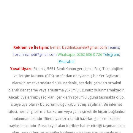
ir
elexbetgiris.org
Reklam ve İletişim:
E-mail:
backlinkpaneli@gmail.com
Teams:
forumhizmeti@gmail.com
Whatsapp: 0262 606 0 726
Telegram:
@karabul
Yasal Uyarı:
Sitemiz, 5651 Sayılı Kanun gereğince Bilgi Teknolojileri
ve İletişim Kurumu (BTK) tarafından onaylanmış bir Yer Sağlayıcı
olarak hizmet vermektedir. Bu nedenle, sitedeki içerikleri proaktif
olarak denetleme veya araştırma yükümlülüğümüz bulunmamaktadır.
Ancak, üyelerimiz yazdıkları içeriklerin sorumluluğunu taşımakta olup,
siteye üye olarak bu sorumluluğu kabul etmiş sayılırlar. Bu internet
sitesi, herhangi bir marka, kurum veya şahıs şirketi ile hiçbir bağlantısı
bulunmamaktadır. Sitede yalnızca kendi hazırladığımız makaleler
paylaşılmaktadır. Burada yer alan içerikler haber niteliği taşımamakta
olup, gerçek kurum ve kişiler hakkında paylaşım yapılmamaktadır.