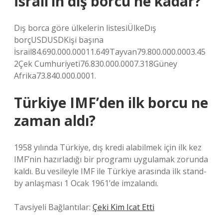
İsrail’in dış borcu ne kadar?
Dış borca ​​göre ülkelerin listesiÜlkeDış
borçUSDUSDKişi başına
İsrail84.690.000.00011.649Tayvan79.800.000.0003.45
2Çek Cumhuriyeti76.830.000.0007.318Güney
Afrika73.840.000.0001.
Türkiye IMF’den ilk borcu ne
zaman aldı?
1958 yılında Türkiye, dış kredi alabilmek için ilk kez
IMF’nin hazırladığı bir programı uygulamak zorunda
kaldı. Bu vesileyle IMF ile Türkiye arasında ilk stand-
by anlaşması 1 Ocak 1961’de imzalandı.
Tavsiyeli Bağlantılar:
Çeki Kim Icat Etti