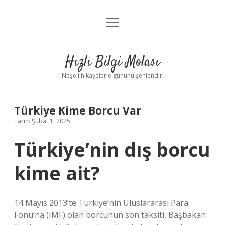
menüyü
Anasayfa
aç
Gizlilik Politikası
Hızlı Bilgi Molası
Yasal Uyarı
Neşeli hikayelerle gününü şenlendir!
Hakkımızda
Türkiye Kime Borcu Var
Tarih: Şubat 1, 2025
Türkiye’nin dış borcu
kime ait?
14 Mayıs 2013’te Türkiye’nin Uluslararası Para
Fonu’na (IMF) olan borcunun son taksiti, Başbakan