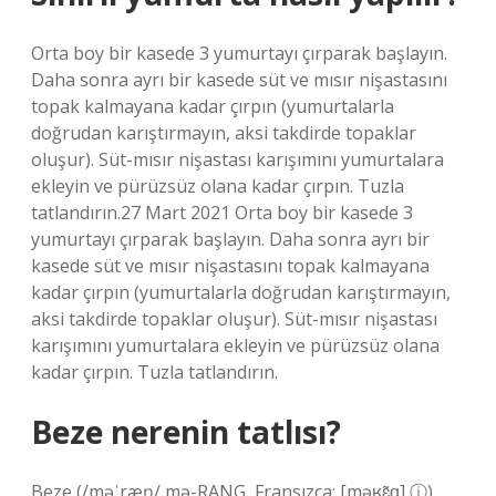
Orta boy bir kasede 3 yumurtayı çırparak başlayın.
Daha sonra ayrı bir kasede süt ve mısır nişastasını
topak kalmayana kadar çırpın (yumurtalarla
doğrudan karıştırmayın, aksi takdirde topaklar
oluşur). Süt-mısır nişastası karışımını yumurtalara
ekleyin ve pürüzsüz olana kadar çırpın. Tuzla
tatlandırın.27 Mart 2021 Orta boy bir kasede 3
yumurtayı çırparak başlayın. Daha sonra ayrı bir
kasede süt ve mısır nişastasını topak kalmayana
kadar çırpın (yumurtalarla doğrudan karıştırmayın,
aksi takdirde topaklar oluşur). Süt-mısır nişastası
karışımını yumurtalara ekleyin ve pürüzsüz olana
kadar çırpın. Tuzla tatlandırın.
Beze nerenin tatlısı?
Beze (/məˈræŋ/ mə-RANG, Fransızca: [məʁɛ̃ɡ] ⓘ),