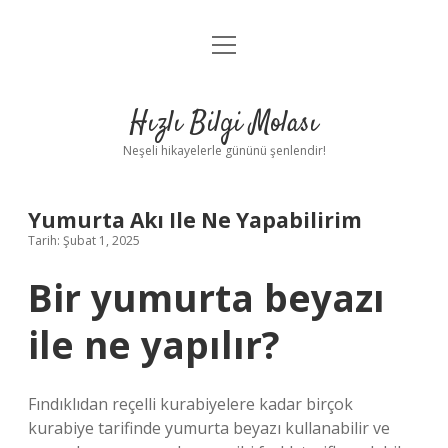
menüyü
Anasayfa
aç
Gizlilik Politikası
Hızlı Bilgi Molası
Yasal Uyarı
Neşeli hikayelerle gününü şenlendir!
Hakkımızda
Yumurta Akı Ile Ne Yapabilirim
Tarih: Şubat 1, 2025
Bir yumurta beyazı
ile ne yapılır?
Fındıklıdan reçelli kurabiyelere kadar birçok
kurabiye tarifinde yumurta beyazı kullanabilir ve