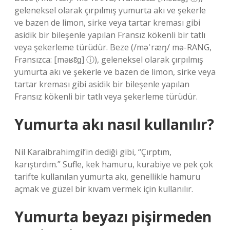
geleneksel olarak çırpılmış yumurta akı ve şekerle
ve bazen de limon, sirke veya tartar kreması gibi
asidik bir bileşenle yapılan Fransız kökenli bir tatlı
veya şekerleme türüdür. Beze (/məˈræŋ/ mə-RANG,
Fransızca: [məʁɛ̃ɡ] ⓘ), geleneksel olarak çırpılmış
yumurta akı ve şekerle ve bazen de limon, sirke veya
tartar kreması gibi asidik bir bileşenle yapılan
Fransız kökenli bir tatlı veya şekerleme türüdür.
Yumurta akı nasıl kullanılır?
Nil Karaibrahimgil’in dediği gibi, “Çırptım,
karıştırdım.” Sufle, kek hamuru, kurabiye ve pek çok
tarifte kullanılan yumurta akı, genellikle hamuru
açmak ve güzel bir kıvam vermek için kullanılır.
Yumurta beyazı pişirmeden